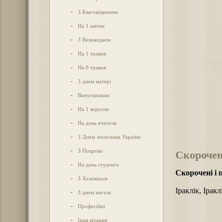
-
З Благовіщенням
-
На 1 квітня
-
З Великоднем
-
На 1 травня
-
На 9 травня
-
З днем матері
-
Випускникам
-
На 1 вересня
-
На день вчителя
-
З Днем захисника України
-
З Покрова
Скорочені
-
На день студента
Скорочені і 
-
З Хеловіном
Іраклік, Іракл
-
З днем ангела
-
Професійні
-
Інші вітання