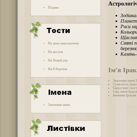
Астрологіч
-
Подяка
Зодіака
Планет
Риси х
Кольори
Щаслив
Святі п
-
На день народження
березня
-
На весілля
Камінь
-
На Новий рік
Ім'я Ірак
-
На 8 березня
Значення імені 
Сумісність Іракл
Скорочені і пест
Слід імені Іраклі
Іменини Іраклія
-
Значення імені