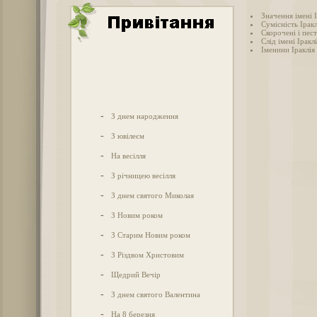
Значення імені 
Сумісність Іракл
Скорочені і пест
Слід імені Іраклі
Іменини Іраклія
-
З днем народження
-
З ювілеєм
-
На весілля
-
З річницею весілля
-
З днем святого Миколая
-
З Новим роком
-
З Старим Новим роком
-
З Різдвом Христовим
-
Щедрий Вечір
-
З днем святого Валентина
-
На 8 березня