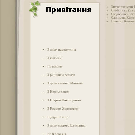
Значення імені
Сумісність Кази
Скорочені і пес
Слід імені Казим
Іменини Казими
-
З днем народження
-
З ювілеєм
-
На весілля
-
З річницею весілля
-
З днем святого Миколая
-
З Новим роком
-
З Старим Новим роком
-
З Різдвом Христовим
-
Щедрий Вечір
-
З днем святого Валентина
-
На 8 березня