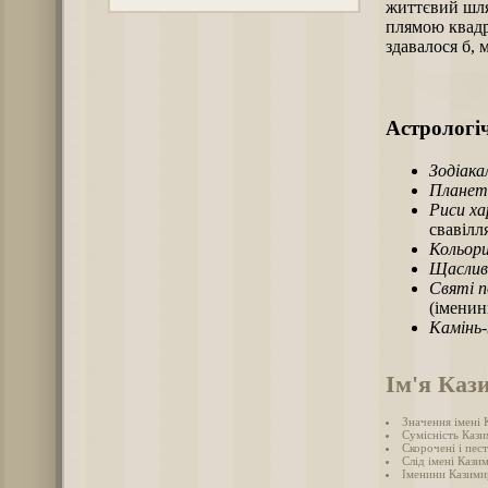
життєвий шля
плямою квадр
здавалося б,
Астрологіч
Зодіака
Планет
Риси х
свавілл
Кольори
Щаслив
Святі п
(іменин
Камінь
Ім'я Каз
Значення імені
Сумісність Кази
Скорочені і пес
Слід імені Казим
Іменини Казими