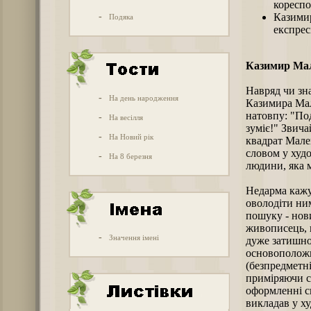
коресп
-
Казимир
Подяка
експрес
Казимир Ма
Навряд чи зн
-
На день народження
Казимира Мал
натовпу: "По
-
На весілля
зуміє!" Звича
-
На Новий рік
квадрат Мале
словом у худо
-
На 8 березня
людини, яка 
Недарма кажу
оволодіти ни
пошуку - нов
живописець, 
-
Значення імені
дуже затишно
основоположн
(безпредметн
приміряючи с
оформленні с
викладав у ху