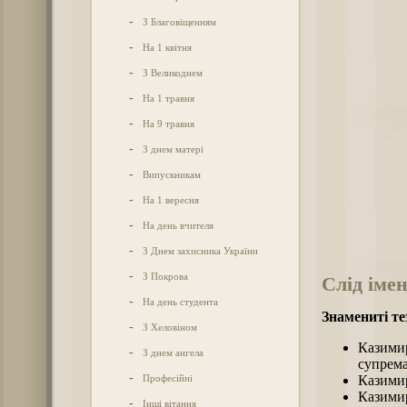
-
З Благовіщенням
-
На 1 квітня
-
З Великоднем
-
На 1 травня
-
На 9 травня
-
З днем матері
-
Випускникам
-
На 1 вересня
-
На день вчителя
-
З Днем захисника України
-
З Покрова
Слід імен
-
На день студента
Знамениті т
-
З Хеловіном
Казими
-
З днем ангела
супрема
-
Професійні
Казимир
Казимир
-
Інші вітання