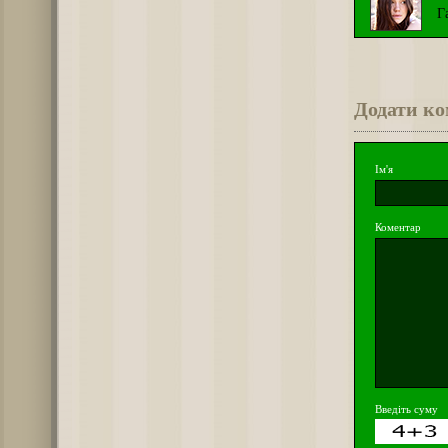
Г
Додати к
Ім'я
Коментар
Введіть суму