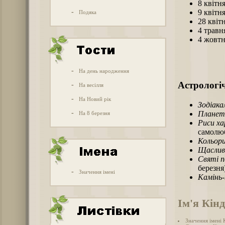
8 квітн
-
9 квітн
Подяка
28 квіт
4 травн
4 жовт
-
На день народження
Астрологіч
-
На весілля
-
На Новий рік
Зодіака
-
Планет
На 8 березня
Риси х
самолю
Кольори
Щаслив
Святі п
березня
-
Значення імені
Камінь
Ім'я Кін
Значення імені 