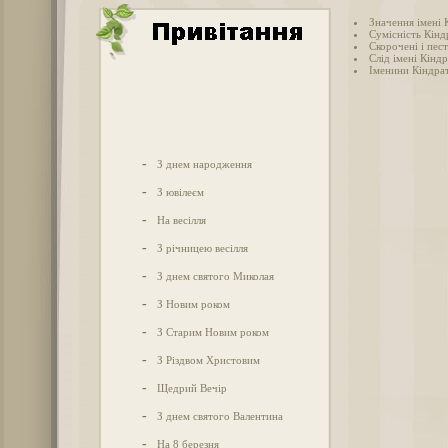
Значення імені 
Сумісність Кінд
Скорочені і пес
Слід імені Кіндр
Іменини Кіндра
-
З днем народження
-
З ювілеєм
-
На весілля
-
З річницею весілля
-
З днем святого Миколая
-
З Новим роком
-
З Старим Новим роком
-
З Різдвом Христовим
-
Щедрий Вечір
-
З днем святого Валентина
-
На 8 березня