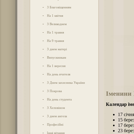
-
З Благовіщенням
-
На 1 квітня
-
З Великоднем
-
На 1 травня
-
На 9 травня
-
З днем матері
-
Випускникам
-
На 1 вересня
-
На день вчителя
-
З Днем захисника України
-
З Покрова
Іменини 
-
На день студента
Календар ім
-
З Хеловіном
17 січн
-
З днем ангела
15 бере
-
Професійні
17 бере
23 бере
-
Інші вітання