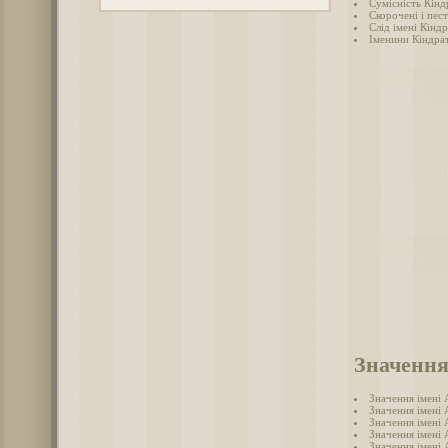
Сумісність Кінд
Скорочені і пес
Слід імені Кіндр
Іменини Кіндра
Значення
Значення імені
Значення імені 
Значення імені
Значення імені
Значення імені 