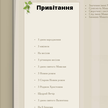
Значення імені
Сумісність Мики
Скорочені і пес
Слід імені Микит
Іменини Микит
-
З днем народження
-
З ювілеєм
-
На весілля
-
З річницею весілля
-
З днем святого Миколая
-
З Новим роком
-
З Старим Новим роком
-
З Різдвом Христовим
-
Щедрий Вечір
-
З днем святого Валентина
-
На 8 березня