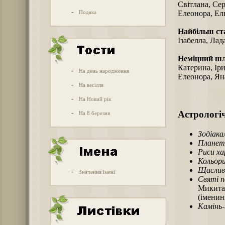
Світлана, Сер
-
Подяка
Елеонора, Ел
Найбільш ст
Ізабелла, Лада
Неміцний ш
Катерина, Іри
-
На день народження
Елеонора, Ян
-
На весілля
-
На Новий рік
-
Астрологіч
На 8 березня
Зодіака
Планет
Риси х
Кольори
Щаслив
-
Значення імені
Святі п
Микита 
(іменин
Камінь