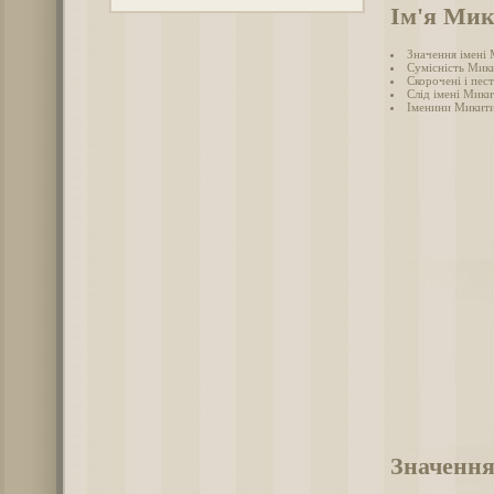
Ім'я Ми
Значення імені
Сумісність Мики
Скорочені і пес
Слід імені Микит
Іменини Микит
Значення