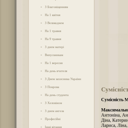
-
З Благовіщенням
-
На 1 квітня
-
З Великоднем
-
На 1 травня
-
На 9 травня
-
З днем матері
-
Випускникам
-
На 1 вересня
-
На день вчителя
-
З Днем захисника України
-
З Покрова
Сумісніс
-
На день студента
Сумісність 
-
З Хеловіном
Максимальна
-
З днем ангела
Антоніна, Анф
-
Професійні
Діна, Катерин
Лариса, Ліна,
-
Інші вітання