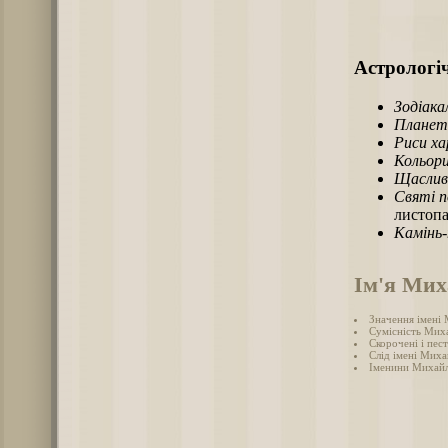
Астрологіч
Зодіака
Планет
Риси х
Кольори
Щаслив
Святі п
листопа
Камінь
Ім'я Мих
Значення імені
Сумісність Миха
Скорочені і пес
Слід імені Михай
Іменини Михай