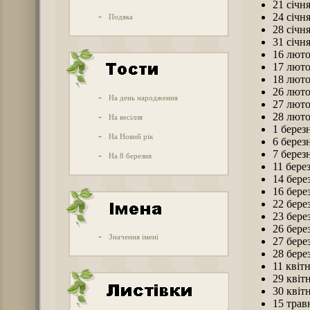
21 січн
-
24 січн
Подяка
28 січн
31 січн
16 лют
17 лют
18 лют
26 лют
-
На день народження
27 лют
28 лют
-
На весілля
1 берез
-
На Новий рік
6 берез
7 берез
-
На 8 березня
11 бере
14 бере
16 бере
22 бере
23 бере
26 бере
-
Значення імені
27 бере
28 бере
11 квіт
29 квіт
30 квіт
15 трав