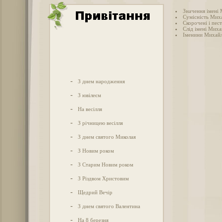
Значення імені
Сумісність Миха
Скорочені і пес
Слід імені Михай
Іменини Михай
-
З днем народження
-
З ювілеєм
-
На весілля
-
З річницею весілля
-
З днем святого Миколая
-
З Новим роком
-
З Старим Новим роком
-
З Різдвом Христовим
-
Щедрий Вечір
-
З днем святого Валентина
-
На 8 березня