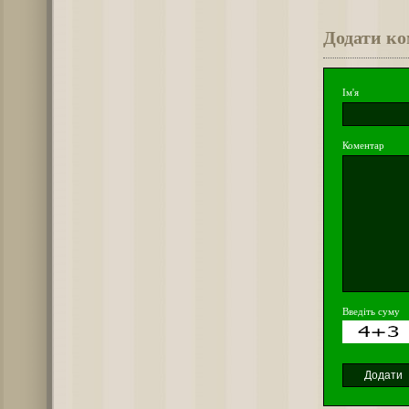
Додати к
Ім'я
Коментар
Введіть суму