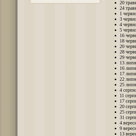
20 трав
24 трав
1 червн
3 червн
4 червн
5 червн
16 черв
18 черв
20 черв
28 черв
29 черв
13 лип
16 лип
17 лип
22 лип
25 лип
4 серпн
11 серп
17 серп
20 серп
25 серп
31 серп
4 верес
9 верес
13 вере