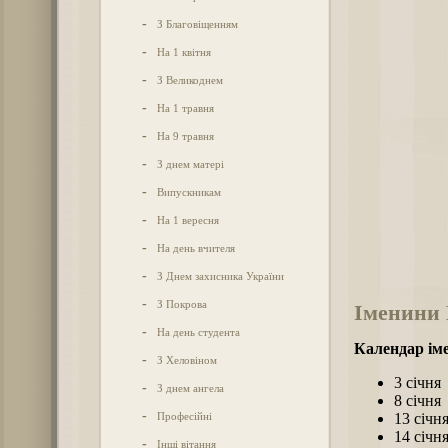
-
З Благовіщенням
-
На 1 квітня
-
З Великоднем
-
На 1 травня
-
На 9 травня
-
З днем матері
-
Випускникам
-
На 1 вересня
-
На день вчителя
-
З Днем захисника України
-
З Покрова
Іменини
-
На день студента
Календар ім
-
З Хеловіном
3 січня
-
З днем ангела
8 січня
-
Професійні
13 січн
14 січн
-
Інші вітання