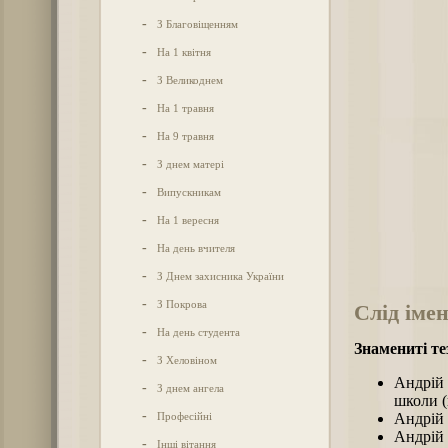
-
З Благовіщенням
-
На 1 квітня
-
З Великоднем
-
На 1 травня
-
На 9 травня
-
З днем матері
-
Випускникам
-
На 1 вересня
-
На день вчителя
-
З Днем захисника України
-
З Покрова
Слід імен
-
На день студента
Знамениті те
-
З Хеловіном
Андрій 
-
З днем ангела
школи (
-
Професійні
Андрій 
Андрій 
-
Інші вітання