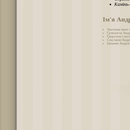
Камінь
Ім'я Анд
Значення імені 
Сумісність Андр
Скорочені і пес
Слід імені Андрі
Іменини Андрія