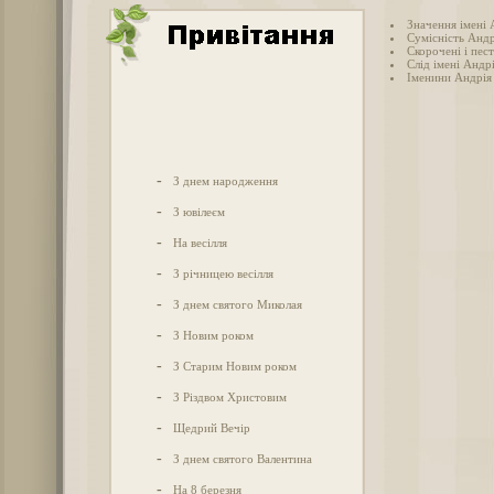
Значення імені 
Сумісність Андр
Скорочені і пес
Слід імені Андрі
Іменини Андрія
-
З днем народження
-
З ювілеєм
-
На весілля
-
З річницею весілля
-
З днем святого Миколая
-
З Новим роком
-
З Старим Новим роком
-
З Різдвом Христовим
-
Щедрий Вечір
-
З днем святого Валентина
-
На 8 березня