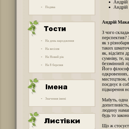
Андрій 
-
Андрій 
Подяка
Андрій Мак
З чого склад
перспектив? З
-
На день народження
як з різнобар
таких шматочк
-
На весілля
як, відсіяти 
-
На Новий рік
сумніву, те, 
беззмінний лі
-
На 8 березня
Його філософі
одкровеннях,
мистецтвом, б
поєднує в соб
підкорення н
-
Значення імені
Мабуть, одна
допитливість,
людину намаг
будь то закон
Що ж стосуєт