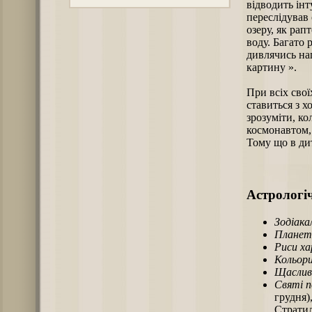
відводить інт
переслідував 
озеру, як рап
воду. Багато 
дивлячись наг
картину ».
При всіх свої
ставиться з х
зрозуміти, к
космонавтом, 
Тому що в ди
Астрологіч
Зодіака
Планет
Риси х
Кольори
Щаслив
Святі п
грудня)
Стратил