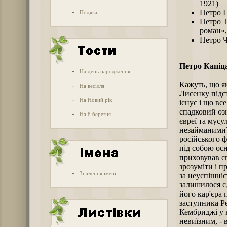
1921)
-
Петро I
Подяка
Петро Т
роман»,
Петро Ч
Петро Капіц
-
На день народження
Кажуть, що я
-
На весілля
Лисенку підс
-
На Новий рік
існує і що вс
спадковий оз
-
На 8 березня
євреї та мус
незайманими? 
російського 
під собою осн
приховував св
зрозуміти і п
-
Значення імені
за неуспішніс
залишилося єд
його кар'єра 
заступника Р
Кембриджі у в
невиїзним, - 