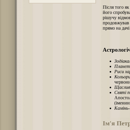
Після того як
його спробув
рішучу відмов
продовжував 
прямо на дачі
Астрологіч
Зодіака
Планет
Риси х
Кольори
червон
Щаслив
Святі п
Апостол
(іменин
Камінь
Ім'я Пет