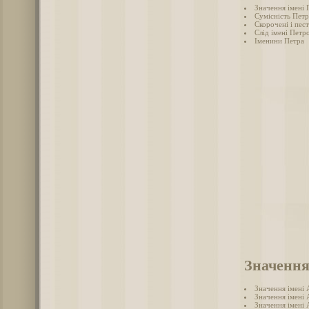
Значення імені 
Сумісність Петр
Скорочені і пес
Слід імені Петро
Іменини Петра
Значення
Значення імені
Значення імені 
Значення імені