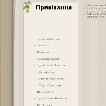
Значення імені 
Сумісність Петр
Скорочені і пес
Слід імені Петро
Іменини Петра
-
З днем народження
-
З ювілеєм
-
На весілля
-
З річницею весілля
-
З днем святого Миколая
-
З Новим роком
-
З Старим Новим роком
-
З Різдвом Христовим
-
Щедрий Вечір
-
З днем святого Валентина
-
На 8 березня