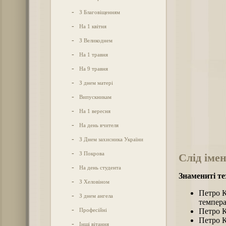
-
З Благовіщенням
-
На 1 квітня
-
З Великоднем
-
На 1 травня
-
На 9 травня
-
З днем матері
-
Випускникам
-
На 1 вересня
-
На день вчителя
-
З Днем захисника України
-
З Покрова
Слід імен
-
На день студента
Знамениті те
-
З Хеловіном
Петро К
-
З днем ангела
темпера
-
Професійні
Петро К
Петро К
-
Інші вітання