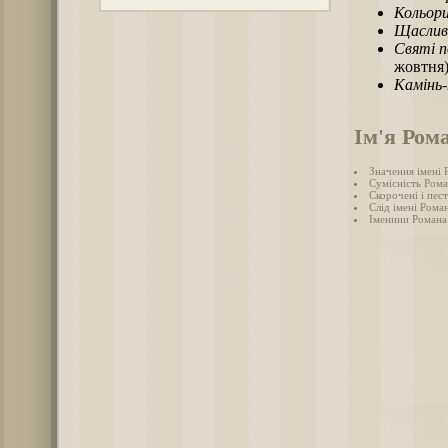
Кольори
Щаслив
Святі п
жовтня)
Камінь
Ім'я Ром
Значення імені 
Сумісність Рома
Скорочені і пес
Слід імені Роман
Іменини Романа