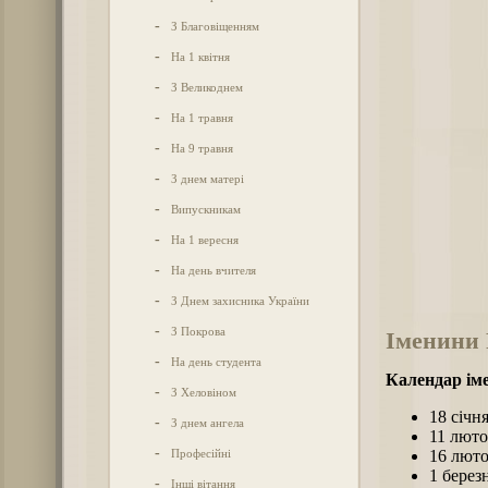
-
З Благовіщенням
-
На 1 квітня
-
З Великоднем
-
На 1 травня
-
На 9 травня
-
З днем матері
-
Випускникам
-
На 1 вересня
-
На день вчителя
-
З Днем захисника України
-
З Покрова
Іменини
-
На день студента
Календар ім
-
З Хеловіном
18 січн
-
З днем ангела
11 люто
-
Професійні
16 лют
1 берез
-
Інші вітання