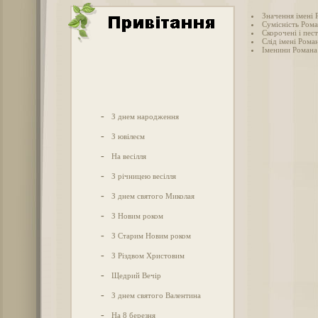
Значення імені 
Сумісність Рома
Скорочені і пес
Слід імені Роман
Іменини Романа
-
З днем народження
-
З ювілеєм
-
На весілля
-
З річницею весілля
-
З днем святого Миколая
-
З Новим роком
-
З Старим Новим роком
-
З Різдвом Христовим
-
Щедрий Вечір
-
З днем святого Валентина
-
На 8 березня