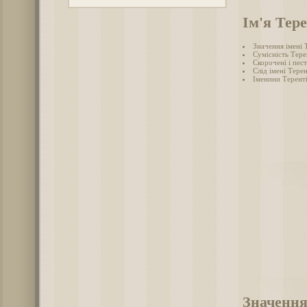
Ім'я Тер
Значення імені 
Сумісність Тере
Скорочені і пес
Слід імені Терен
Іменини Терент
Значення