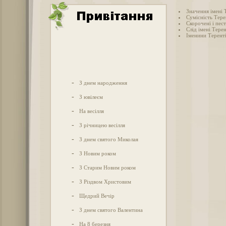
Значення імені 
Сумісність Тере
Скорочені і пес
Слід імені Терен
Іменини Терент
-
З днем народження
-
З ювілеєм
-
На весілля
-
З річницею весілля
-
З днем святого Миколая
-
З Новим роком
-
З Старим Новим роком
-
З Різдвом Христовим
-
Щедрий Вечір
-
З днем святого Валентина
-
На 8 березня