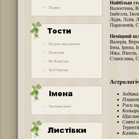
Найбільш ст
-
Подяка
Валентина, Ва
Ізабелла, Ізол
Лідія, Лілія,
Парасковія, С
Неміцний ш
Валерія, Веро
-
На день народження
Інна, Ірина, 
-
Ніка, Нінель,
На весілля
Станіслава, С
-
На Новий рік
-
На 8 березня
Астрологіч
Зодіака
Планет
Риси х
-
Значення імені
Кольори
Щаслив
Святі п
Теренті
Камінь