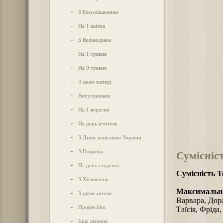
-
З Благовіщенням
-
На 1 квітня
-
З Великоднем
-
На 1 травня
-
На 9 травня
-
З днем матері
-
Випускникам
-
На 1 вересня
-
На день вчителя
-
З Днем захисника України
-
З Покрова
Сумісніс
-
На день студента
Сумісність Т
-
З Хеловіном
Максимальна
-
З днем ангела
Варвара, Дора
-
Професійні
Таїсія, Фріда
-
Інші вітання