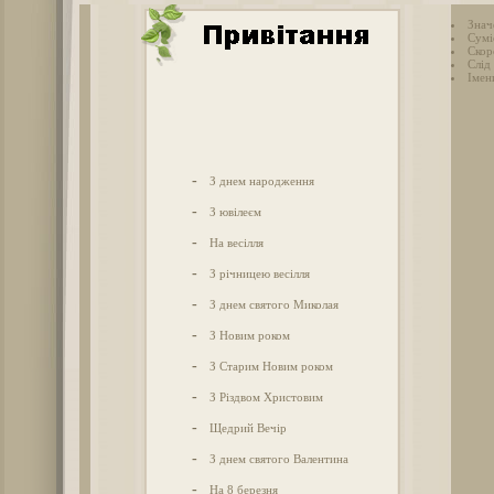
Знач
Сумі
Скор
Слід 
Імен
-
З днем народження
-
З ювілеєм
-
На весілля
-
З річницею весілля
-
З днем святого Миколая
-
З Новим роком
-
З Старим Новим роком
-
З Різдвом Христовим
-
Щедрий Вечір
-
З днем святого Валентина
-
На 8 березня