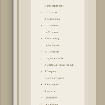
-
З Благовіщенням
-
На 1 квітня
-
З Великоднем
-
На 1 травня
-
На 9 травня
-
З днем матері
-
Випускникам
-
На 1 вересня
-
На день вчителя
-
З Днем захисника України
-
З Покрова
-
На день студента
-
З Хеловіном
-
З днем ангела
-
Професійні
-
Інші вітання