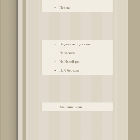
-
Подяка
-
На день народження
-
На весілля
-
На Новий рік
-
На 8 березня
-
Значення імені