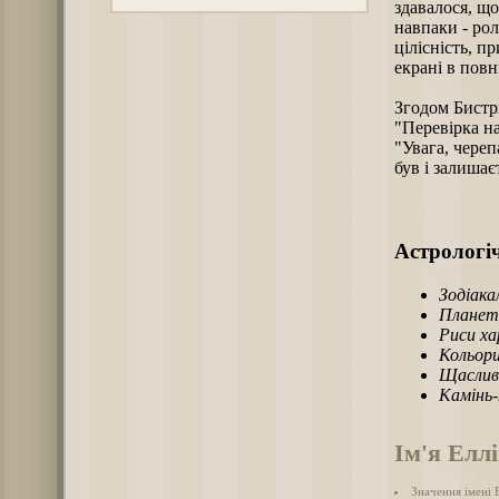
здавалося, що
навпаки - рол
цілісність, п
екрані в повн
Згодом Бистри
"Перевірка на
"Увага, чере
був і залишає
Астрологіч
Зодіака
Планет
Риси х
Кольори
Щаслив
Камінь
Ім'я Елл
Значення імені 