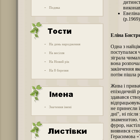
дитинст
-
виконав
Подяка
Евеліна
(р.1969)
Еліна Бистр
-
На день народження
Одна з найцік
поступалася 
-
На весілля
зіграла чимал
-
На Новий рік
вона розпочал
закінчення як
-
На 8 березня
потім пішла р
Жива і приваб
епізодичній р
здавався ство
відпрацьовув
-
Значення імені
не принесли ї
дні", ні післ
знаменитою. 
фурор, настіл
виявився ство
Герасимова «