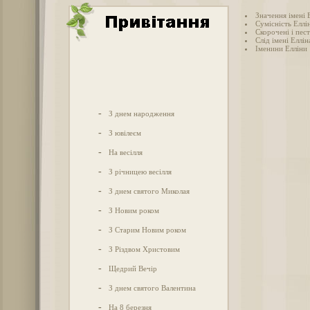
Значення імені 
Сумісність Еллі
Скорочені і пес
Слід імені Елліна
Іменини Елліни
-
З днем народження
-
З ювілеєм
-
На весілля
-
З річницею весілля
-
З днем святого Миколая
-
З Новим роком
-
З Старим Новим роком
-
З Різдвом Христовим
-
Щедрий Вечір
-
З днем святого Валентина
-
На 8 березня