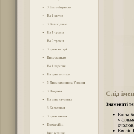
-
З Благовіщенням
-
На 1 квітня
-
З Великоднем
-
На 1 травня
-
На 9 травня
-
З днем матері
-
Випускникам
-
На 1 вересня
-
На день вчителя
-
З Днем захисника України
-
З Покрова
Слід імен
-
На день студента
Знамениті те
-
З Хеловіном
Еліна Б
-
З днем ангела
у фільм
-
Професійні
очолюва
Евелін 
-
Інші вітання