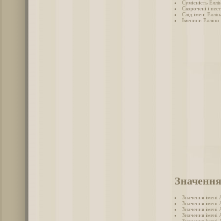
Сумісність Еллі
Скорочені і пес
Слід імені Елліна
Іменини Елліни
Значення
Значення імені
Значення імені 
Значення імені
Значення імені