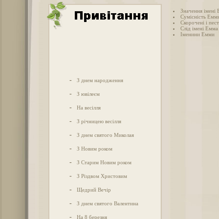
Значення імені
Сумісність Емми
Скорочені і пес
Слід імені Емма 
Іменини Емми
-
З днем народження
-
З ювілеєм
-
На весілля
-
З річницею весілля
-
З днем святого Миколая
-
З Новим роком
-
З Старим Новим роком
-
З Різдвом Христовим
-
Щедрий Вечір
-
З днем святого Валентина
-
На 8 березня