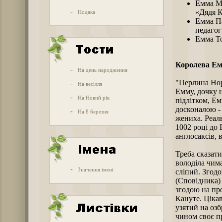
Емма Мо
-
«Дядя К
Подяка
Емма Па
педагог
Емма То
Королева Е
-
На день народження
"Перлина Нор
-
На весілля
Емму, дочку 
-
На Новий рік
підлітком, Ем
досконалою - 
-
На 8 березня
жениха. Реаль
1002 році до 
англосаксів, 
Треба сказат
володіла чима
-
Значення імені
сліпий. Згод
(Сповідника) 
згодою на пр
Кануте. Цікав
узятий на оз
чином своє п