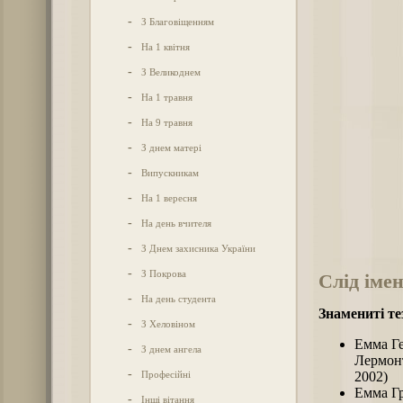
-
З Благовіщенням
-
На 1 квітня
-
З Великоднем
-
На 1 травня
-
На 9 травня
-
З днем матері
-
Випускникам
-
На 1 вересня
-
На день вчителя
-
З Днем захисника України
-
З Покрова
Слід імен
-
На день студента
Знамениті те
-
З Хеловіном
Емма Ге
-
З днем ангела
Лермонт
-
Професійні
2002)
Емма Гр
-
Інші вітання