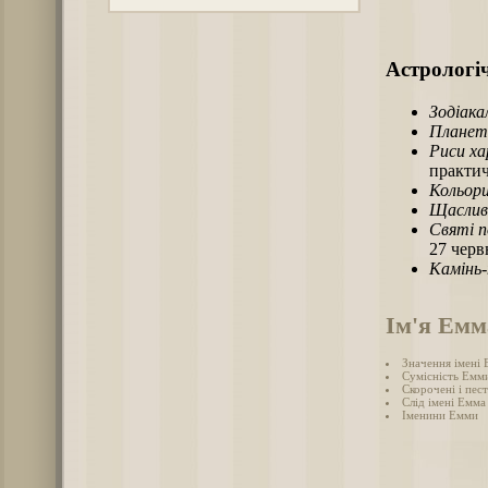
Астрологіч
Зодіака
Планет
Риси х
практич
Кольори
Щаслив
Святі п
27 черв
Камінь
Ім'я Емм
Значення імені
Сумісність Емми
Скорочені і пес
Слід імені Емма 
Іменини Емми