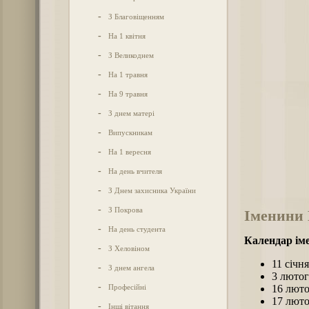
-
З Благовіщенням
-
На 1 квітня
-
З Великоднем
-
На 1 травня
-
На 9 травня
-
З днем матері
-
Випускникам
-
На 1 вересня
-
На день вчителя
-
З Днем захисника України
-
З Покрова
Іменини
-
На день студента
Календар ім
-
З Хеловіном
11 січня
-
З днем ангела
3 люто
-
Професійні
16 лют
17 лют
-
Інші вітання