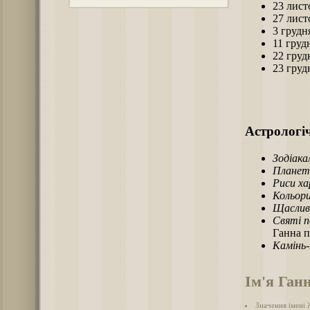
23 лист
27 лист
3 грудн
11 груд
22 груд
23 груд
Астрологіч
Зодіака
Планет
Риси х
Кольори
Щаслив
Святі п
Ганна п
Камінь
Ім'я Ган
Значення імені