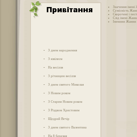
Значення імені
Сумісність Жанн
Скорочені і пес
Слід імені Жанна
Іменини Жанни
-
З днем народження
-
З ювілеєм
-
На весілля
-
З річницею весілля
-
З днем святого Миколая
-
З Новим роком
-
З Старим Новим роком
-
З Різдвом Христовим
-
Щедрий Вечір
-
З днем святого Валентина
-
На 8 березня