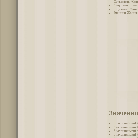
Сумісність Жанн
Скорочені і пес
Слід імені Жанна
Іменини Жанни
Значення
Значення імені
Значення імені 
Значення імені
Значення імені