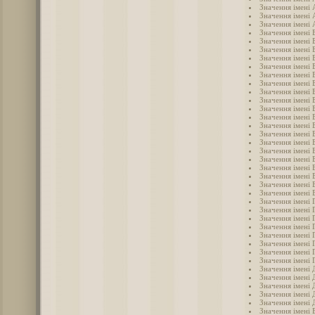
Значення імені
Значення імені 
Значення імені 
Значення імені 
Значення імені 
Значення імені 
Значення імені
Значення імені 
Значення імені 
Значення імені 
Значення імені 
Значення імені 
Значення імені 
Значення імені 
Значення імені 
Значення імені 
Значення імені 
Значення імені 
Значення імені 
Значення імені 
Значення імені
Значення імені 
Значення імені 
Значення імені 
Значення імені 
Значення імені 
Значення імені 
Значення імені 
Значення імені 
Значення імені 
Значення імені 
Значення імені 
Значення імені
Значення імені 
Значення імені 
Значення імені
Значення імені