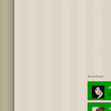
Коментарі:
Ж
Д
М