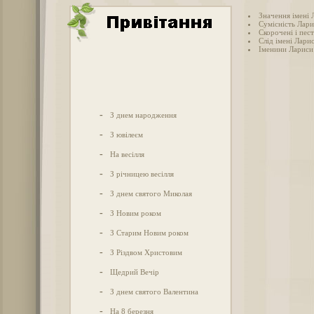
Значення імені 
Сумісність Лари
Скорочені і пес
Слід імені Ларис
Іменини Лариси
-
З днем народження
-
З ювілеєм
-
На весілля
-
З річницею весілля
-
З днем святого Миколая
-
З Новим роком
-
З Старим Новим роком
-
З Різдвом Христовим
-
Щедрий Вечір
-
З днем святого Валентина
-
На 8 березня