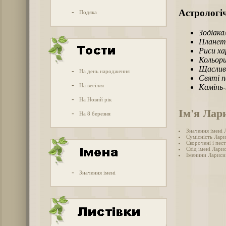
Астрологіч
-
Подяка
Зодіака
Планет
Риси х
Кольори
Щаслив
-
На день народження
Святі п
-
На весілля
Камінь
-
На Новий рік
Ім'я Лар
-
На 8 березня
Значення імені 
Сумісність Лари
Скорочені і пес
Слід імені Ларис
Іменини Лариси
-
Значення імені