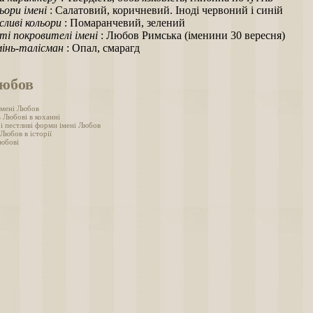
ьори імені
: Салатовий, коричневий. Іноді червоний і синій
ливі кольори
: Помаранчевий, зелений
ті покровителі імені
: Любов Римська (іменини 30 вересня)
інь-талісман
: Опал, смарагд
Любов
імені Любов
 Любові в коханні
 і пестливі форми імені Любов
 Любов в історії
юбові