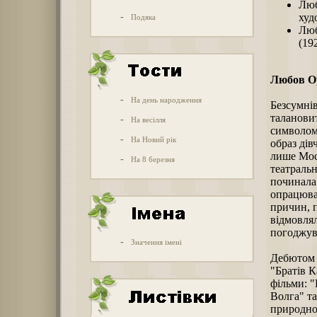
Люб
-
худ
Подяка
Люб
(19
Любов О
-
На день народження
Безсумнів
талановит
-
На весілля
символом 
-
На Новий рік
образ дів
лише Моск
-
На 8 березня
театральн
починала 
опрацюван
причин, 
відмовлял
погоджува
-
Значення імені
Дебютом О
"Братів К
фільми: "
Волга" та
природно