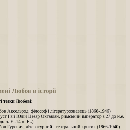
мені Любов в історії
і тезки Любові:
ов Аксельрод, філософ і літературознавець (1868-1946)
уст Гай Юлій Цезар Октавіан, римський імператор з 27 до н.е.
до н. Е.-14 н. Е..)
ов Гуревич, літературний і театральний критик (1866-1940)