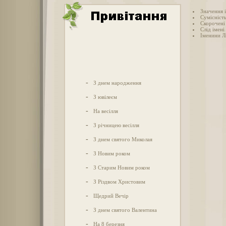
Значення 
Сумісність
Скорочені
Слід імені
Іменини Л
-
З днем народження
-
З ювілеєм
-
На весілля
-
З річницею весілля
-
З днем святого Миколая
-
З Новим роком
-
З Старим Новим роком
-
З Різдвом Христовим
-
Щедрий Вечір
-
З днем святого Валентина
-
На 8 березня