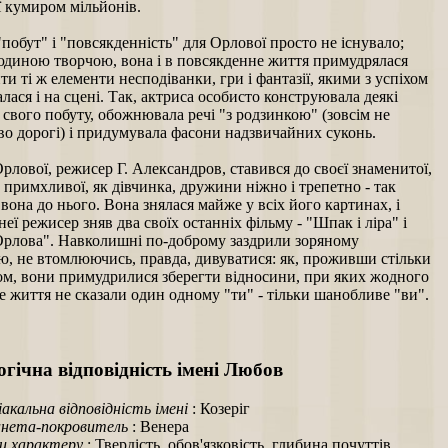
ї кумиром мільйонів.
побут" і "повсякденність" для Орлової просто не існувало;
юдиною творчою, вона і в повсякденне життя примудрялася
и ті ж елементи несподіванки, гри і фантазії, якими з успіхом
лася і на сцені. Так, актриса особисто конструювала деякі
свого побуту, обожнювала речі "з родзинкою" (зовсім не
во дорогі) і придумувала фасони надзвичайних суконь.
рлової, режисер Г. Александров, ставився до своєї знаменитої,
 примхливої, як дівчинка, дружини ніжно і трепетно - так
і вона до нього. Вона знялася майже у всіх його картинах, і
неї режисер зняв два своїх останніх фільму - "Шпак і ліра" і
рлова". Навколишні по-доброму заздрили зоряному
, не втомлюючись, правда, дивуватися: як, проживши стільки
зом, вони примудрилися зберегти відносини, при яких жодного
се життя не сказали один одному "ти" - тільки шанобливе "ви".
гічна відповідність імені Любов
іакальна відповідність імені
: Козеріг
нета-покровитель
: Венера
и характеру
: Твердість, обов'язковість, глибина почуттів