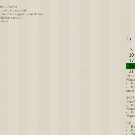
імені Любов
 Любові в коханні
 і пестливі форми імені Любов
 Любов в історії
юбові
Пн
3
10
17
24
31
19.08
Украї
Пр
Пр
прозі
24.08
Украї
Пр
Украї
Пр
Украї
1.09 
Пр
Пр
Ун