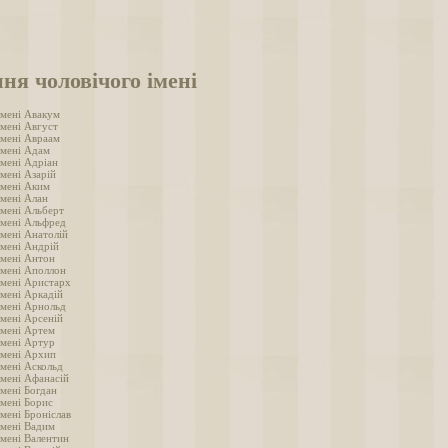
ня чоловічого імені
імені Авакум
імені Август
імені Авраам
імені Адам
імені Адріан
мені Азарій
імені Аким
імені Алан
імені Альберт
імені Альфред
імені Анатолій
імені Андрій
імені Антон
імені Аполлон
імені Аристарх
імені Аркадій
імені Арнольд
імені Арсеній
імені Артем
імені Артур
імені Архип
імені Аскольд
імені Афанасій
імені Богдан
імені Борис
мені Броніслав
імені Вадим
імені Валентин