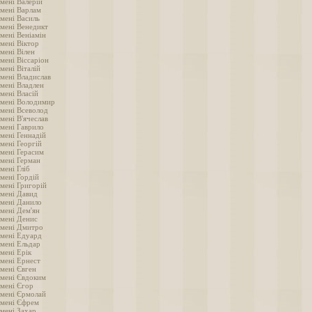
мені Валерій
імені Варлам
імені Василь
імені Венедикт
мені Веніамін
мені Віктор
мені Вілен
мені Віссаріон
мені Віталій
імені Владислав
імені Владлен
мені Власій
імені Володимир
імені Всеволод
мені В'ячеслав
імені Гаврило
мені Геннадій
мені Георгій
імені Герасим
імені Герман
мені Гліб
мені Гордій
імені Григорій
імені Давид
імені Данило
імені Дем'ян
імені Денис
імені Дмитро
імені Едуард
імені Ельдар
мені Ерік
імені Ернест
імені Євген
імені Євдоким
імені Єгор
імені Єрмолай
імені Єфрем
імені Захар