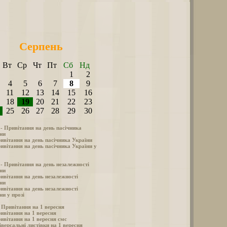
Серпень
Вт
Ср
Чт
Пт
Сб
Нд
1
2
4
5
6
7
8
9
11
12
13
14
15
16
18
19
20
21
22
23
25
26
27
28
29
30
 - Привітання на день пасічника
ни
ивітання на день пасічника України
ивітання на день пасічника України у
 - Привітання на день незалежності
ни
ивітання на день незалежності
ни
ивітання на день незалежності
ни у прозі
- Привітання на 1 вересня
ивітання на 1 вересня
ивітання на 1 вересня смс
іверсальні листівки на 1 вересня