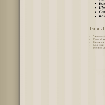
Кол
Щас
Свя
Кам
Ім'я 
Значення 
Сумісність
Скорочені
Слід імені
Іменини Л