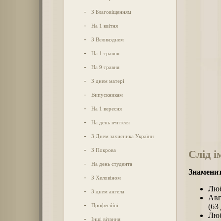
-
З Благовіщенням
-
На 1 квітня
-
З Великоднем
-
На 1 травня
-
На 9 травня
-
З днем матері
-
Випускникам
-
На 1 вересня
-
На день вчителя
-
З Днем захисника України
-
З Покрова
Слід і
-
На день студента
Знаменит
-
З Хеловіном
Люб
-
З днем ангела
Авг
-
Професійні
(63 
Люб
-
Інші вітання