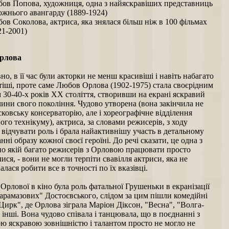
ов Попова, художниця, одна з найяскравіших представниць
ожнього авангарду (1889-1924)
ов Соколова, актриса, яка знялася більш ніж в 100 фільмах
21-2001)
рлова
но, в її час були акторки не менш красивіші і навіть набагато
іші, проте саме Любов Орлова (1902-1975) стала своєрідним
30-40-х років ХХ століття, створивши на екрані яскравий
чини свого покоління. Чудово утворена (вона закінчила не
овську консерваторію, але і хореографічне відділення
ого технікуму), актриса, за словами режисерів, з ходу
відчувати роль і брала найактивнішу участь в детальному
ні образу кожної своєї героїні. До речі сказати, це одна з
по якій багато режисерів з Орловою працювати просто
ися, - вони не могли терпіти свавілля актриси, яка не
лася робити все в точності по їх вказівці.
рлової в кіно була роль фатальної Грушеньки в екранізації
арамазових" Достоєвського, слідом за цим пішли комедійні
Цирк", де Орлова зіграла Маріон Діксон, "Весна", "Волга-
 інші. Вона чудово співала і танцювала, що в поєднанні з
ю яскравою зовнішністю і талантом просто не могло не