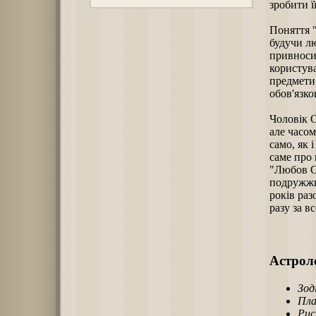
зробити ї
Поняття "
будучи л
привносит
користува
предмети 
обов'язко
Чоловік О
але часом
само, як 
саме про 
"Любов О
подружжю
років ра
разу за в
Астроло
Зод
Пла
Рис