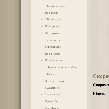
-
З Благовіщенням
-
На 1 квітня
-
З Великоднем
-
На 1 травня
-
На 9 травня
-
З днем матері
-
Випускникам
-
На 1 вересня
-
На день вчителя
-
З Днем захисника України
-
З Покрова
Скороч
-
На день студента
Скорочен
-
З Хеловіном
Ніночка, 
-
З днем ангела
-
Професійні
-
Інші вітання