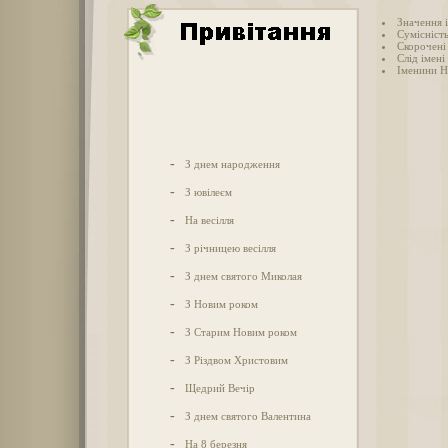
Значення 
Сумісність
Скорочені 
Слід імені 
Іменини Н
-
З днем народження
-
З ювілеєм
-
На весілля
-
З річницею весілля
-
З днем святого Миколая
-
З Новим роком
-
З Старим Новим роком
-
З Різдвом Христовим
-
Щедрий Вечір
-
З днем святого Валентина
-
На 8 березня