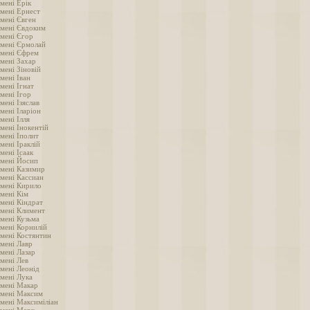
мені Ерік
імені Ернест
імені Євген
імені Євдоким
імені Єгор
імені Єрмолай
імені Єфрем
імені Захар
мені Зіновій
мені Іван
мені Ігнат
мені Ігор
мені Ізяслав
мені Іларіон
мені Ілля
мені Інокентій
мені Іполит
мені Іраклій
мені Ісаак
імені Йосип
імені Казимир
імені Кассиан
імені Кирило
імені Кім
імені Кіндрат
імені Климент
імені Кузьма
імені Корнилій
імені Костянтин
імені Лавр
мені Лазар
імені Лев
імені Леонід
імені Лука
імені Макар
імені Максим
імені Максиміліан