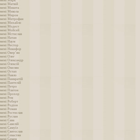
імені Марк
імені Матвій
імені Микита
імені Микола
імені Мирон
імені Митрофан
імені Михайло
імені Модест
імені Мойсей
імені Мстислав
імені Натан
імені Наум
імені Нестор
імені Никифор
імені Овер’ян
імені Олег
імені Олександр
мені Олексій
імені Омелян
імені Остап
імені Павло
імені Панкратій
імені Пантелій
імені Петро
імені Платон
імені Прохор
імені Рем
імені Роберт
імені Родіон
імені Роман
імені Ростислав
імені Руслан
імені Сава
мені Савелій
імені Самуїл
імені Святослав
імені Севастян
імені Семен