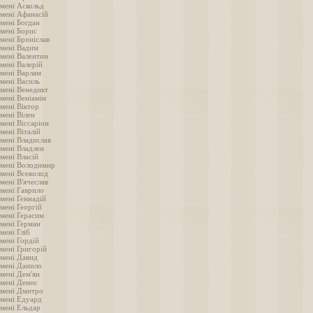
імені Аскольд
імені Афанасій
імені Богдан
імені Борис
мені Броніслав
імені Вадим
імені Валентин
мені Валерій
імені Варлам
імені Василь
імені Венедикт
мені Веніамін
мені Віктор
мені Вілен
мені Віссаріон
мені Віталій
імені Владислав
імені Владлен
мені Власій
імені Володимир
імені Всеволод
мені В'ячеслав
імені Гаврило
мені Геннадій
мені Георгій
імені Герасим
імені Герман
мені Гліб
мені Гордій
імені Григорій
імені Давид
імені Данило
імені Дем'ян
імені Денис
імені Дмитро
імені Едуард
імені Ельдар