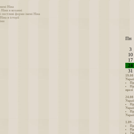
імені Ніна
 Ніни в коханні
і пестливі форми імені Ніна
Ніна в історії
іни
Пн
3
10
17
24
31
19.08
Украї
Пр
Пр
прозі
24.08
Украї
Пр
Украї
Пр
Украї
1.09 
Пр
Пр
Ун