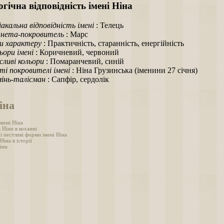
гічна відповідність імені Ніна
іакальна відповідність імені
: Телець
нета-покровитель
: Марс
и характеру
: Практичність, старанність, енергійність
ьори імені
: Коричневий, червоний
ливі кольори
: Помаранчевий, синій
ті покровителі імені
: Ніна Грузинська (іменини 27 січня)
інь-талісман
: Сапфір, сердолік
іна
імені Ніна
 Ніни в коханні
і пестливі форми імені Ніна
Ніна в історії
іни