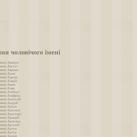
ня чоловічого імені
імені Авакум
імені Август
імені Авраам
імені Адам
імені Адріан
мені Азарій
імені Аким
імені Алан
імені Альберт
імені Альфред
імені Анатолій
імені Андрій
імені Антон
імені Аполлон
імені Аристарх
імені Аркадій
імені Арнольд
імені Арсеній
імені Артем
імені Артур
імені Архип