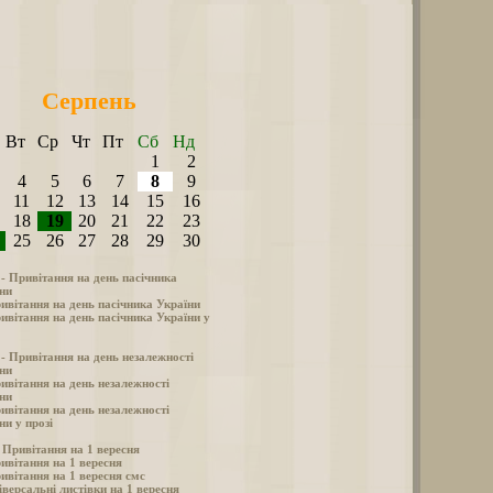
Серпень
Вт
Ср
Чт
Пт
Сб
Нд
1
2
4
5
6
7
8
9
11
12
13
14
15
16
18
19
20
21
22
23
25
26
27
28
29
30
 - Привітання на день пасічника
ни
ивітання на день пасічника України
ивітання на день пасічника України у
 - Привітання на день незалежності
ни
ивітання на день незалежності
ни
ивітання на день незалежності
ни у прозі
- Привітання на 1 вересня
ивітання на 1 вересня
ивітання на 1 вересня смс
іверсальні листівки на 1 вересня