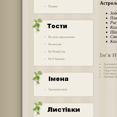
Астроло
-
Подяка
Зод
Пла
Рис
Кол
Щас
Свя
-
На день народження
Кам
-
На весілля
-
На Новий рік
Ім'я Н
-
На 8 березня
Значення 
Сумісність
Скорочені 
Слід імені 
Іменини Н
-
Значення імені