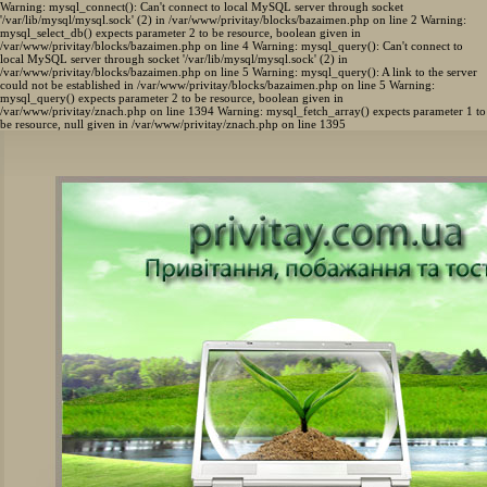
Warning: mysql_connect(): Can't connect to local MySQL server through socket
'/var/lib/mysql/mysql.sock' (2) in /var/www/privitay/blocks/bazaimen.php on line 2 Warning:
mysql_select_db() expects parameter 2 to be resource, boolean given in
/var/www/privitay/blocks/bazaimen.php on line 4 Warning: mysql_query(): Can't connect to
local MySQL server through socket '/var/lib/mysql/mysql.sock' (2) in
/var/www/privitay/blocks/bazaimen.php on line 5 Warning: mysql_query(): A link to the server
could not be established in /var/www/privitay/blocks/bazaimen.php on line 5 Warning:
mysql_query() expects parameter 2 to be resource, boolean given in
/var/www/privitay/znach.php on line 1394 Warning: mysql_fetch_array() expects parameter 1 to
be resource, null given in /var/www/privitay/znach.php on line 1395