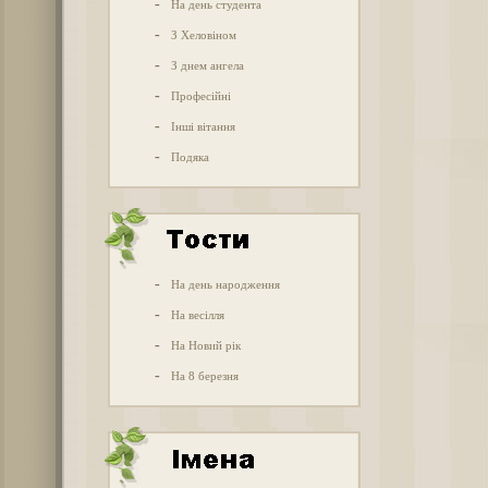
-
На день студента
-
З Хеловіном
-
З днем ангела
-
Професійні
-
Інші вітання
-
Подяка
-
На день народження
-
На весілля
-
На Новий рік
-
На 8 березня