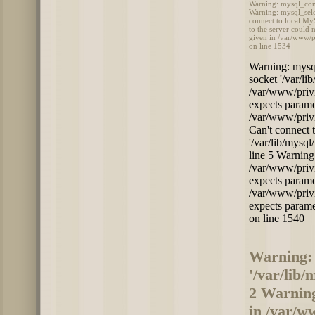
Warning: mysql_conn
Warning: mysql_sele
connect to local My
to the server could
given in /var/www/p
on line 1534
Warning: mysql
socket '/var/li
/var/www/privi
expects parame
/var/www/privi
Can't connect 
'/var/lib/mysq
line 5 Warning:
/var/www/privi
expects parame
/var/www/privi
expects parame
on line 1540
Warning: 
'/var/lib
2 Warning
in /var/w