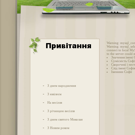
Warning: mysql_conn
Warning: mysql_sele
connect to local My
to the server could 
Значення імені 
Сумісність Софії
Скорочені і пес
Слід імені Софія
Іменини Софії
-
З днем народження
-
З ювілеєм
-
На весілля
-
З річницею весілля
-
З днем святого Миколая
-
З Новим роком