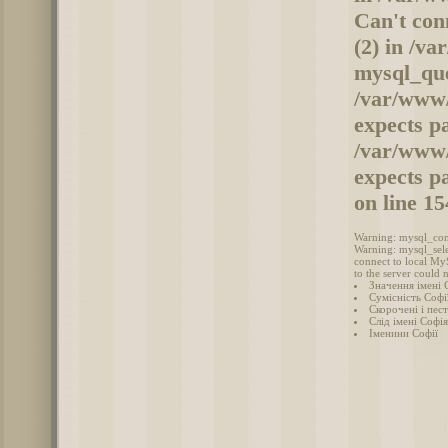
Can't con
(2) in /v
mysql_quer
/var/www/
expects p
/var/www/
expects p
on line 1
Warning: mysql_conn
Warning: mysql_sele
connect to local My
to the server could 
Значення імені 
Сумісність Софії
Скорочені і пес
Слід імені Софія
Іменини Софії