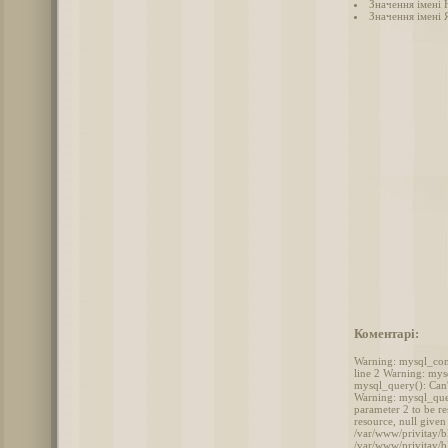
Значення імені 
Значення імені 
Коментарі:
Warning: mysql_conn
line 2 Warning: mys
mysql_query(): Can'
Warning: mysql_quer
parameter 2 to be r
resource, null give
/var/www/privitay/b
/var/www/privitay/