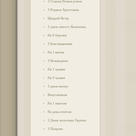
-
З Старим Новим роком
-
З Різдвом Христовим
-
Щедрий Вечір
-
З днем святого Валентина
-
На 8 березня
-
З Благовіщенням
-
На 1 квітня
-
З Великоднем
-
На 1 травня
-
На 9 травня
-
З днем матері
-
Випускникам
-
На 1 вересня
-
На день вчителя
-
З Днем захисника України
-
З Покрова