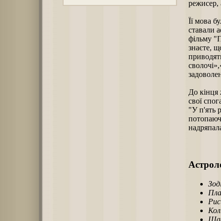
режисер, 
Її мова б
ставали 
фільму "П
знаєте, щ
приводять
сволочі»,
задоволен
До кінця 
свої спог
"У п'ять 
потопаючи
надряпал
Астроло
Зод
Пла
Рис
Кол
Щас