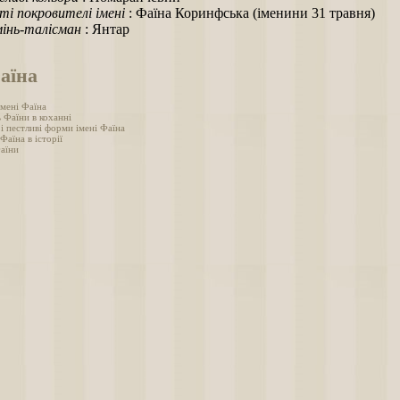
ті покровителі імені
: Фаїна Коринфська (іменини 31 травня)
інь-талісман
: Янтар
аїна
імені Фаїна
 Фаїни в коханні
і пестливі форми імені Фаїна
 Фаїна в історії
аїни