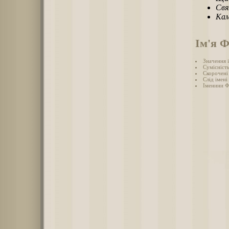
Свя
Кам
Ім'я Ф
Значення 
Сумісність
Скорочені 
Слід імені
Іменини Ф