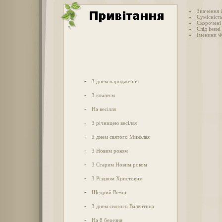
Значення 
Сумісність
Скорочені 
Слід імені
Іменини Ф
-
З днем народження
-
З ювілеєм
-
На весілля
-
З річницею весілля
-
З днем святого Миколая
-
З Новим роком
-
З Старим Новим роком
-
З Різдвом Христовим
-
Щедрий Вечір
-
З днем святого Валентина
-
На 8 березня