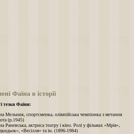
мені Фаїна в історії
і тезки Фаїни:
на Мельник, спортсменка, олімпійська чемпіонка з метання
ота (р.1945)
на Раневська, актриса театру і кіно. Ролі у фільмах «Мрія»,
дкидьок», «Весілля» та ін. (1896-1984)