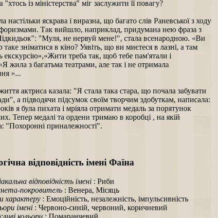
а "хтось із міністерства" міг заслужити її повагу?
ула настільки яскрава і виразна, що багато слів Раневської з ходу
афоризмами. Так вийшло, наприклад, придумана нею фраза з
ідкидьок": "Муля, не нервуй мене!", стала всенародною. «Ви
о таке зніматися в кіно? Уявіть, що ви миєтеся в лазні, а там
 екскурсію»,«Жити треба так, щоб тебе пам'ятали і
«Я жила з багатьма театрами, але так і не отримала
ня »...
життя актриса казала: "Я стала така стара, що почала забувати
ади", а підводячи підсумок своїм творчим здобуткам, написала:
років я була пихата і мріяла отримати медаль за порятунок
х. Тепер медалі та ордени тримаю в коробці , на якій
а: "Похоронні приналежності".
гічна відповідність імені Фаїна
іакальна відповідність імені
: Риби
нета-покровитель
: Венера, Місяць
и характеру
: Емоційність, незалежність, імпульсивність
ьори імені
: Червоно-синій, червоний, коричневий
ливі кольори
: Помаранчевий