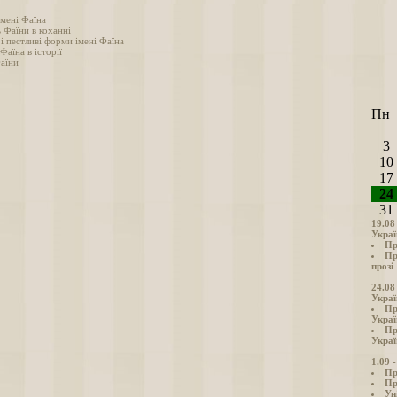
імені Фаїна
 Фаїни в коханні
і пестливі форми імені Фаїна
 Фаїна в історії
аїни
Пн
3
10
17
24
31
19.08
Украї
Пр
Пр
прозі
24.08
Украї
Пр
Украї
Пр
Украї
1.09 
Пр
Пр
Ун