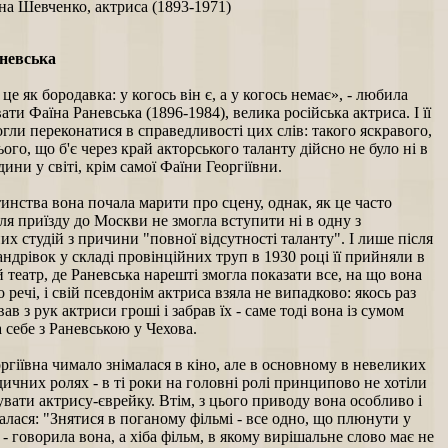
на Шевченко, актриса (1893-1971)
невська
 це як бородавка: у когось він є, а у когось немає», - любила
ти Фаїна Раневська (1896-1984), велика російська актриса. І її
огли переконатися в справедливості цих слів: такого яскравого,
ого, що б'є через край акторського таланту дійсно не було ні в
дини у світі, крім самої Фаїни Георгіївни.
инства вона почала марити про сцену, однак, як це часто
сля приїзду до Москви не змогла вступити ні в одну з
их студій з причини "повної відсутності таланту". І лише після
ндрівок у складі провінційних труп в 1930 році її прийняли в
театр, де Раневська нарешті змогла показати все, на що вона
о речі, і свій псевдонім актриса взяла не випадково: якось раз
вав з рук актриси гроші і забрав їх - саме тоді вона із сумом
 себе з Раневською у Чехова.
ргіївна чимало знімалася в кіно, але в основному в невеликих
дичних ролях - в ті роки на головні ролі принципово не хотіли
вати актрису-єврейку. Втім, з цього приводу вона особливо і
алася: "Знятися в поганому фільмі - все одно, що плюнути у
, - говорила вона, а хіба фільм, в якому вирішальне слово має не