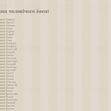
ня чоловічого імені
імені Авакум
імені Август
імені Авраам
імені Адам
імені Адріан
мені Азарій
імені Аким
імені Алан
імені Альберт
імені Альфред
імені Анатолій
імені Андрій
імені Антон
імені Аполлон
імені Аристарх
імені Аркадій
імені Арнольд
імені Арсеній
імені Артем
імені Артур
імені Архип
імені Аскольд
імені Афанасій
імені Богдан
імені Борис
мені Броніслав
імені Вадим
імені Валентин
мені Валерій
імені Варлам
імені Василь