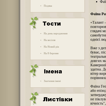
Фаї
-
Подяка
Фаїна Ра
«Талант -
повторюва
глядачі м
-
На день народження
самобутнь
однієї лю
-
На весілля
-
На Новий рік
Вже з дит
буває, пі
-
На 8 березня
театральн
довгих ма
Камерний 
здатна. Д
вітер вир
порівняла
-
Значення імені
Фаїна Гео
або епізо
затверджу
не піклув
вічність"