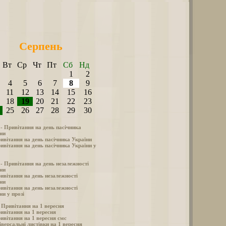
Серпень
Вт
Ср
Чт
Пт
Сб
Нд
1
2
4
5
6
7
8
9
11
12
13
14
15
16
18
19
20
21
22
23
25
26
27
28
29
30
 - Привітання на день пасічника
ни
ивітання на день пасічника України
ивітання на день пасічника України у
 - Привітання на день незалежності
ни
ивітання на день незалежності
ни
ивітання на день незалежності
ни у прозі
- Привітання на 1 вересня
ивітання на 1 вересня
ивітання на 1 вересня смс
іверсальні листівки на 1 вересня