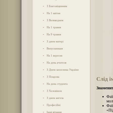
-
З Благовіщенням
-
На 1 квітня
-
З Великоднем
-
На 1 травня
-
На 9 травня
-
З днем матері
-
Випускникам
-
На 1 вересня
-
На день вчителя
-
З Днем захисника України
-
З Покрова
Слід і
-
На день студента
Знаменит
-
З Хеловіном
Фаї
-
З днем ангела
мол
-
Професійні
Фаї
«Пі
-
Інші вітання