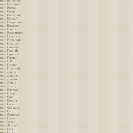
імені Венедикт
мені Веніамін
мені Віктор
мені Вілен
мені Віссаріон
мені Віталій
імені Владислав
імені Владлен
мені Власій
імені Володимир
імені Всеволод
мені В'ячеслав
імені Гаврило
мені Геннадій
мені Георгій
імені Герасим
імені Герман
мені Гліб
мені Гордій
імені Григорій
імені Давид
імені Данило
імені Дем'ян
імені Денис
імені Дмитро
імені Едуард
імені Ельдар
мені Ерік
імені Ернест
імені Євген
імені Євдоким
імені Єгор
імені Єрмолай
імені Єфрем
імені Захар
мені Зіновій
мені Іван
мені Ігнат