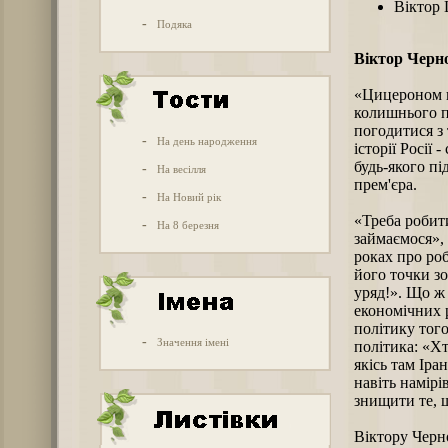
Віктор 
-
Подяка
Віктор Черн
«Цицероном н
колишнього п
погодитися з 
-
На день народження
історії Росії
будь-якого п
-
На весілля
прем'єра.
-
На Новий рік
«Треба робити
-
На 8 березня
займаємося»,
роках про роб
його точки зо
уряд!». Що ж 
економічних 
політику тог
-
Значення імені
політика: «Хт
якісь там Іран
навіть намірі
знищити те, щ
Віктору Черн