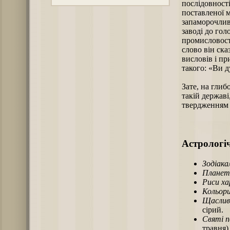
послідовності
поставленої м
запаморочлив
заводі до гол
промисловості
слово він ск
висловів і пр
такого: «Ви д
Зате, на глиб
такій державі
твердженням 
Астрологіч
Зодіака
Планет
Риси х
Кольори
Щаслив
сірий.
Святі п
травня)