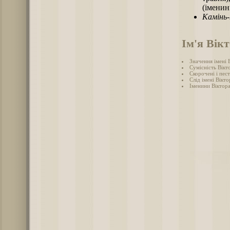
(іменин
Камінь
Ім'я Вік
Значення імені 
Сумісність Вікт
Скорочені і пес
Слід імені Віктор
Іменини Віктор