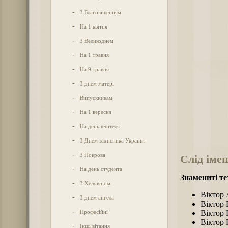
-
З Благовіщенням
-
На 1 квітня
-
З Великоднем
-
На 1 травня
-
На 9 травня
-
З днем матері
-
Випускникам
-
На 1 вересня
-
На день вчителя
-
З Днем захисника України
-
З Покрова
Слід імен
-
На день студента
Знамениті те
-
З Хеловіном
Віктор 
-
З днем ангела
Віктор 
-
Професійні
Віктор 
Віктор 
-
Інші вітання