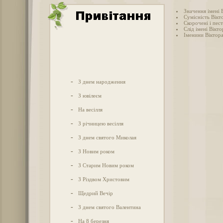
Значення імені 
Сумісність Вікт
Скорочені і пес
Слід імені Віктор
Іменини Віктор
-
З днем народження
-
З ювілеєм
-
На весілля
-
З річницею весілля
-
З днем святого Миколая
-
З Новим роком
-
З Старим Новим роком
-
З Різдвом Христовим
-
Щедрий Вечір
-
З днем святого Валентина
-
На 8 березня