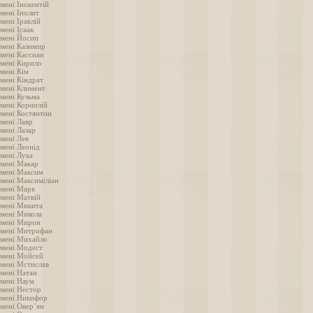
мені Інокентій
мені Іполит
мені Іраклій
мені Ісаак
імені Йосип
імені Казимир
імені Кассиан
імені Кирило
імені Кім
імені Кіндрат
імені Климент
імені Кузьма
імені Корнилій
імені Костянтин
імені Лавр
мені Лазар
імені Лев
імені Леонід
імені Лука
імені Макар
імені Максим
імені Максиміліан
імені Марк
імені Матвій
імені Микита
імені Микола
імені Мирон
імені Митрофан
імені Михайло
імені Модест
імені Мойсей
імені Мстислав
імені Натан
імені Наум
імені Нестор
імені Никифор
імені Овер’ян