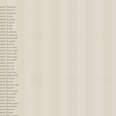
імені Авакум
імені Август
імені Авраам
імені Адам
імені Адріан
мені Азарій
імені Аким
імені Алан
імені Альберт
імені Альфред
імені Анатолій
імені Андрій
імені Антон
імені Аполлон
імені Аристарх
імені Аркадій
імені Арнольд
імені Арсеній
імені Артем
імені Артур
імені Архип
імені Аскольд
імені Афанасій
імені Богдан
імені Борис
мені Броніслав
імені Вадим
імені Валентин
мені Валерій
імені Варлам
імені Василь
імені Венедикт
мені Веніамін
мені Віктор
мені Вілен
мені Віссаріон