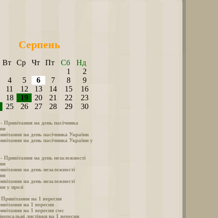
Серпень
Вт
Ср
Чт
Пт
Сб
Нд
1
2
4
5
6
7
8
9
11
12
13
14
15
16
18
19
20
21
22
23
25
26
27
28
29
30
 - Привітання на день пасічника
ни
ивітання на день пасічника України
ивітання на день пасічника України у
 - Привітання на день незалежності
ни
ивітання на день незалежності
ни
ивітання на день незалежності
ни у прозі
- Привітання на 1 вересня
ивітання на 1 вересня
ивітання на 1 вересня смс
іверсальні листівки на 1 вересня