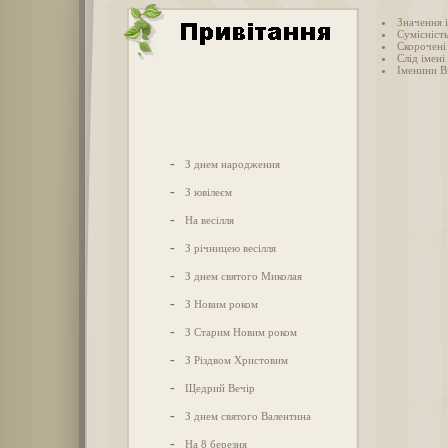
Значення і
Сумісність
Скорочені 
Слід імені 
Іменини Ві
-
З днем народження
-
З ювілеєм
-
На весілля
-
З річницею весілля
-
З днем святого Миколая
-
З Новим роком
-
З Старим Новим роком
-
З Різдвом Христовим
-
Щедрий Вечір
-
З днем святого Валентина
-
На 8 березня