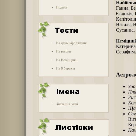
Найбіль
-
Подяка
Ганна, Бе
Євдокія, Є
Капітолін
Наталя, Н
Сусанна, 
Неміцни
-
На день народження
Катерина,
-
Серафима,
На весілля
-
На Новий рік
-
На 8 березня
Астроло
Зод
Пла
Рис
Кол
-
Значення імені
Щас
Свя
Віт
Кер
Кам