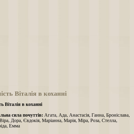
ість Віталія в коханні
ть Віталія в коханні
ьна сила почуттів:
Агата, Ада, Анастасія, Ганна, Броніслава,
Віра, Дора, Євдокія, Маріанна, Марія, Міра, Роза, Стелла,
ріда, Емма