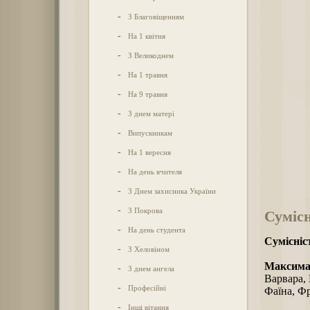
-
З Благовіщенням
-
На 1 квітня
-
З Великоднем
-
На 1 травня
-
На 9 травня
-
З днем матері
-
Випускникам
-
На 1 вересня
-
На день вчителя
-
З Днем захисника України
-
З Покрова
Сумісн
-
На день студента
Сумісніс
-
З Хеловіном
Максимал
-
З днем ангела
Варвара, 
-
Професійні
Фаїна, Ф
-
Інші вітання