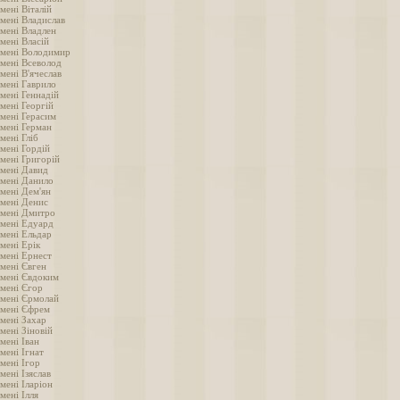
мені Віталій
імені Владислав
імені Владлен
мені Власій
імені Володимир
імені Всеволод
мені В'ячеслав
імені Гаврило
мені Геннадій
мені Георгій
імені Герасим
імені Герман
мені Гліб
мені Гордій
імені Григорій
імені Давид
імені Данило
імені Дем'ян
імені Денис
імені Дмитро
імені Едуард
імені Ельдар
мені Ерік
імені Ернест
імені Євген
імені Євдоким
імені Єгор
імені Єрмолай
імені Єфрем
імені Захар
мені Зіновій
мені Іван
мені Ігнат
мені Ігор
мені Ізяслав
мені Іларіон
мені Ілля