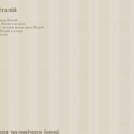
італій
мені Віталій
 Віталія в коханні
і пестливі форми імені Віталій
Віталій в історії
талія
ня чоловічого імені