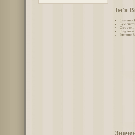
Ім'я В
Значення і
Сумісність
Скорочені 
Слід імені 
Іменини Ві
Значен