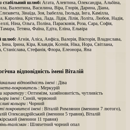
ш стабільний шлюб:
Агата, Алевтина, Олександра, Альбіна,
лла, Валентина, Василина, Віра, Глорія, Дарина, Діана,
лизавета, Зінаїда, Зоя, Ізабелла, Ізольда, Інга, Камілла,
а, Кароліна, Крістіна, Лада, Лідія, Лілія, Лоліта, Любов, Надія,
еллі, Ніна, Ольга, Поліна, Парасковія, Роза, Сара, Софія,
Тамара, Тетяна, Фаїна, Едіта, Еліна, Ельвіра
й шлюб:
Агнія, Аліса, Анфіса, Валерія, Вікторія, Владислава,
 Інна, Ірина, Кіра, Клавдія, Ксенія, Ніка, Нора, Світлана,
 Станіслава, Стефанія, Флора, Елеонора, Яна
гічна відповідність імені Віталій
іакальна відповідність імені
: Діва
нета-покровитель
: Меркурій
и характеру
: Оптимізм, хазяйновитість, чутливість
ьори імені
: Синій, червоний
ливі кольори
: Чорний
ті покровителі імені
: Віталій Римлянин (іменини 7 лютого),
алій Олександрійський (іменини 5 травня), Віталій
кірський (іменини 11 травня)
інь-талісман
: Шляхетний чорний опал