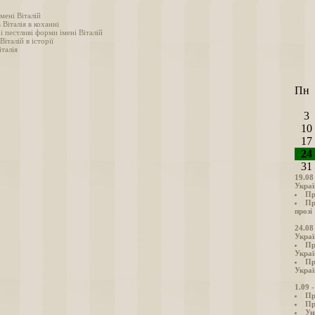
мені Віталій
 Віталія в коханні
і пестливі форми імені Віталій
Віталій в історії
талія
Пн
3
10
17
24
31
19.08
Украї
Пр
Пр
прозі
24.08
Украї
Пр
Украї
Пр
Украї
1.09 
Пр
Пр
Ун