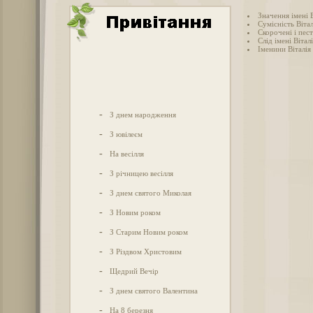
Значення імені 
Сумісність Вітал
Скорочені і пест
Слід імені Віталі
Іменини Віталія
-
З днем народження
-
З ювілеєм
-
На весілля
-
З річницею весілля
-
З днем святого Миколая
-
З Новим роком
-
З Старим Новим роком
-
З Різдвом Христовим
-
Щедрий Вечір
-
З днем святого Валентина
-
На 8 березня