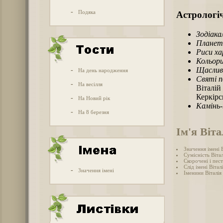
-
Подяка
Астрологіч
Зодіака
Планет
Риси х
Кольори
Щаслив
-
На день народження
Святі п
-
На весілля
Віталій
Керкірс
-
На Новий рік
Камінь
-
На 8 березня
Ім'я Віта
Значення імені 
Сумісність Вітал
Скорочені і пест
Слід імені Віталі
-
Значення імені
Іменини Віталія