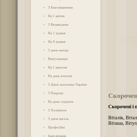
-
З Благовіщенням
-
На 1 квітня
-
З Великоднем
-
На 1 травня
-
На 9 травня
-
З днем матері
-
Випускникам
-
На 1 вересня
-
На день вчителя
-
З Днем захисника України
-
З Покрова
Скорочені
-
На день студента
Скорочені і 
-
З Хеловіном
Віталік, Вітал
-
З днем ангела
Віташа, Вітул
-
Професійні
-
Інші вітання