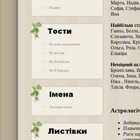
Марта, Надія,
-
Подяка
Софія, Стефан
Яна
Найбільш ст
Ганна, Белла,
Єлизавета, Зін
Кароліна, Крі
-
На день народження
Ольга, Роза, 
-
Ельвіра
На весілля
-
На Новий рік
Неміцний ш
Броніслава, В
-
На 8 березня
Олена, Інна, 
Ніка , Нінель
Таїсія, Флора
-
Значення імені
Астрологіч
Зодіака
Планет
Риси х
самолю