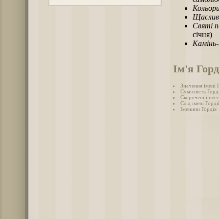
Кольори
Щаслив
Святі п
січня)
Камінь
Ім'я Горд
Значення імені 
Сумісність Горді
Скорочені і пес
Слід імені Гордій
Іменини Гордія