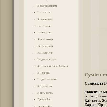
-
З Благовіщенням
-
На 1 квітня
-
З Великоднем
-
На 1 травня
-
На 9 травня
-
З днем матері
-
Випускникам
-
На 1 вересня
-
На день вчителя
-
З Днем захисника України
-
З Покрова
Сумісніст
-
На день студента
Сумісність Г
-
З Хеловіном
Максимальна
-
З днем ангела
Анфіса, Белла
-
Професійні
Катерина, Жан
Каріна, Кіра,
-
Інші вітання