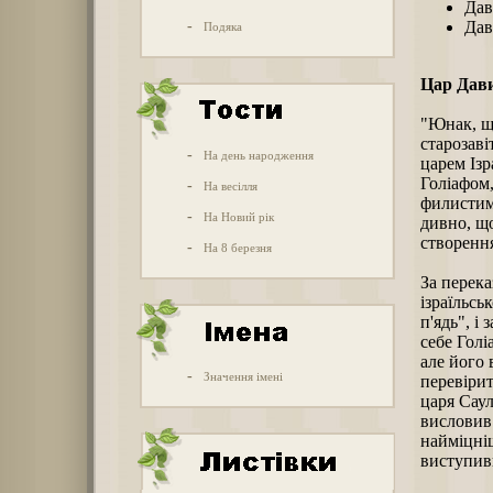
Дав
-
Дав
Подяка
Цар Дав
"Юнак, що
старозаві
-
На день народження
царем Ізр
Голіафом,
-
На весілля
филистимл
-
На Новий рік
дивно, що
створенн
-
На 8 березня
За перек
ізраїльсь
п'ядь", і
себе Голі
але його 
-
Значення імені
перевірит
царя Саул
висловив
найміцніш
виступив