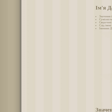
Ім'я Д
Значення 
Сумісність
Скорочені 
Слід імені
Іменини Д
Значен