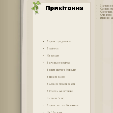
Значення 
Сумісність
Скорочені 
Слід імені
Іменини Д
-
З днем народження
-
З ювілеєм
-
На весілля
-
З річницею весілля
-
З днем святого Миколая
-
З Новим роком
-
З Старим Новим роком
-
З Різдвом Христовим
-
Щедрий Вечір
-
З днем святого Валентина
-
На 8 березня