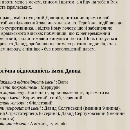
 проти мене з мечем, списом і щитом, а я йду на тебе в Ім'я
ств ізраїльських.
з пращі, вміло пущений Давидом, потрапив прямо в лоб
і той як підкошений звалився на землю. Герой же, підійшов до
о супротивника, і відтяв йому голову, що й забезпечило
ізраїльського війська: побачивши, що їх непереможний
 мертвий, филистимляни кинулися тікати. Що ж стосується
роя, то Давид, зробивши ще чимало ратних подвигів, став
м народу, а пізніше - був проголошений царем.
гічна відповідність імені Давид
іакальна відповідність імені
: Ваги
нета-покровитель
: Меркурій
и характеру
: Логічність, врівноваженість, прагматизм
ьори імені
: Коричневий, синій, червоний
ливі кольори
: Фіолетовий
ті покровителі імені
: Давид Солунський (іменини 9 липня),
ид Страстотерпець (6 серпня), Давид Серпуховський (іменини
жовтня)
інь-талісман
: Аметист, турмалін