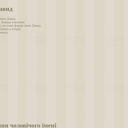
авид
імені Давид
 Давида в коханні
і пестливі форми імені Давид
 Давид в історії
авида
ня чоловічого імені