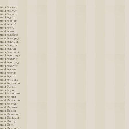
імені Авакум
імені Август
імені Авраам
імені Адам
імені Адріан
мені Азарій
імені Аким
імені Алан
імені Альберт
імені Альфред
імені Анатолій
імені Андрій
імені Антон
імені Аполлон
імені Аристарх
імені Аркадій
імені Арнольд
імені Арсеній
імені Артем
імені Артур
імені Архип
імені Аскольд
імені Афанасій
імені Богдан
імені Борис
мені Броніслав
імені Вадим
імені Валентин
мені Валерій
імені Варлам
імені Василь
імені Венедикт
мені Веніамін
мені Віктор
мені Вілен
мені Віссаріон