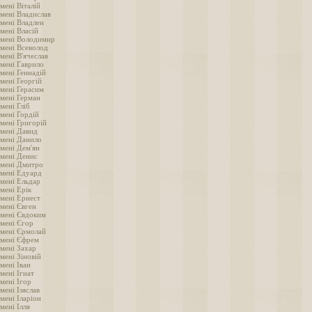
мені Віталій
імені Владислав
імені Владлен
мені Власій
імені Володимир
імені Всеволод
мені В'ячеслав
імені Гаврило
мені Геннадій
мені Георгій
імені Герасим
імені Герман
мені Гліб
мені Гордій
імені Григорій
імені Давид
імені Данило
імені Дем'ян
імені Денис
імені Дмитро
імені Едуард
імені Ельдар
мені Ерік
імені Ернест
імені Євген
імені Євдоким
імені Єгор
імені Єрмолай
імені Єфрем
імені Захар
мені Зіновій
мені Іван
мені Ігнат
мені Ігор
мені Ізяслав
мені Іларіон
мені Ілля