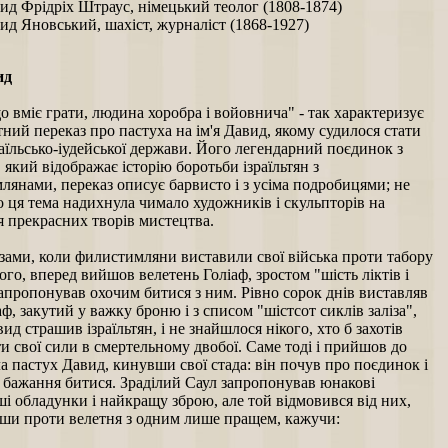
ид Фрідріх Штраус, німецький теолог (1808-1874)
ид Яновський, шахіст, журналіст (1868-1927)
ид
 вміє грати, людина хоробра і войовнича" - так характеризує
тний переказ про пастуха на ім'я Давид, якому судилося стати
аїльсько-іудейської держави. Його легендарний поєдинок з
 який відображає історію боротьби ізраїльтян з
янами, переказ описує барвисто і з усіма подробицями; не
 ця тема надихнула чимало художників і скульпторів на
я прекрасних творів мистецтва.
азами, коли филистимляни виставили свої війська проти табору
кого, вперед вийшов велетень Голіаф, зростом "шість ліктів і
 запропонував охочим битися з ним. Рівно сорок днів виставляв
аф, закутий у важку броню і з списом "шістсот сиклів заліза",
вид страшив ізраїльтян, і не знайшлося нікого, хто б захотів
и свої сили в смертельному двобої. Саме тоді і прийшов до
а пастух Давид, кинувши свої стада: він почув про поєдинок і
 бажання битися. Зраділий Саул запропонував юнакові
і обладунки і найкращу зброю, але той відмовився від них,
ши проти велетня з одним лише пращем, кажучи: