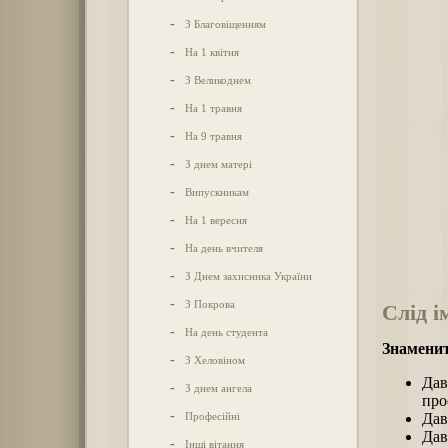
-
З Благовіщенням
-
На 1 квітня
-
З Великоднем
-
На 1 травня
-
На 9 травня
-
З днем матері
-
Випускникам
-
На 1 вересня
-
На день вчителя
-
З Днем захисника України
-
З Покрова
Слід і
-
На день студента
Знаменит
-
З Хеловіном
Дав
-
З днем ангела
про
-
Професійні
Дав
Дав
-
Інші вітання