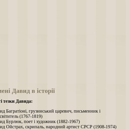
мені Давид в історії
і тезки Давида:
ид Багратіоні, грузинський царевич, письменник і
світитель (1767-1819)
ид Бурлюк, поет і художник (1882-1967)
ид Ойстрах, скрипаль, народний артист СРСР (1908-1974)