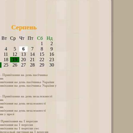
Серпень
Вт
Ср
Чт
Пт
Сб
Нд
1
2
4
5
6
7
8
9
11
12
13
14
15
16
18
19
20
21
22
23
25
26
27
28
29
30
 - Привітання на день пасічника
ни
ивітання на день пасічника України
ивітання на день пасічника України у
 - Привітання на день незалежності
ни
ивітання на день незалежності
ни
ивітання на день незалежності
ни у прозі
- Привітання на 1 вересня
ивітання на 1 вересня
ивітання на 1 вересня смс
іверсальні листівки на 1 вересня