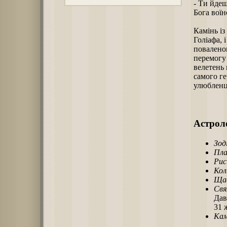
- Ти йдеш
Бога воїн
Камінь і
Голіафа, 
поваленог
перемогу 
велетень
самого ге
улюбленце
Астроло
Зод
Пла
Рис
Кол
Щас
Свя
Дав
31 
Кам