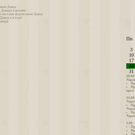
імені Давид
 Давида в коханні
і пестливі форми імені Давид
 Давид в історії
авида
Пн
3
10
17
24
31
19.08
Украї
Пр
Пр
прозі
24.08
Украї
Пр
Украї
Пр
Украї
1.09 
Пр
Пр
Ун