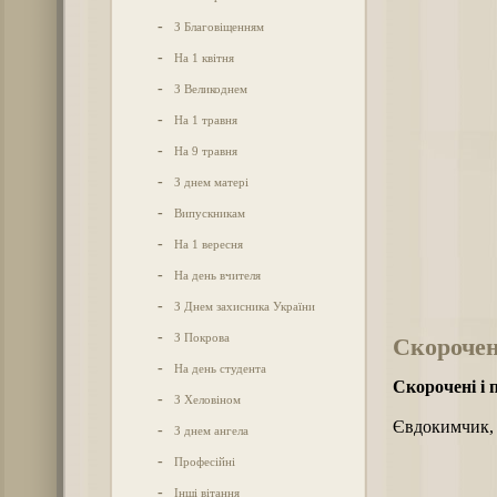
-
З Благовіщенням
-
На 1 квітня
-
З Великоднем
-
На 1 травня
-
На 9 травня
-
З днем матері
-
Випускникам
-
На 1 вересня
-
На день вчителя
-
З Днем захисника України
-
З Покрова
Скорочен
-
На день студента
Скорочені і 
-
З Хеловіном
Євдокимчик,
-
З днем ангела
-
Професійні
-
Інші вітання