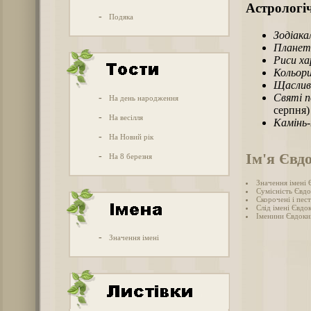
Астрологіч
-
Подяка
Зодіака
Планет
Риси х
Кольори
Щаслив
Святі п
-
На день народження
серпня)
-
На весілля
Камінь
-
На Новий рік
Ім'я Євд
-
На 8 березня
Значення імені
Сумісність Євдо
Скорочені і пес
Слід імені Євдок
Іменини Євдоки
-
Значення імені