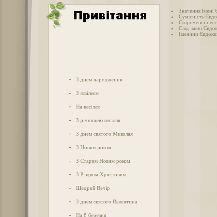
Значення імені
Сумісність Євдо
Скорочені і пес
Слід імені Євдок
Іменини Євдоки
-
З днем народження
-
З ювілеєм
-
На весілля
-
З річницею весілля
-
З днем святого Миколая
-
З Новим роком
-
З Старим Новим роком
-
З Різдвом Христовим
-
Щедрий Вечір
-
З днем святого Валентина
-
На 8 березня