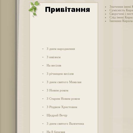
Значення імені
Сумісність Кири
Скорочені і пес
Слід імені Кирил
Іменини Кирила
-
З днем народження
-
З ювілеєм
-
На весілля
-
З річницею весілля
-
З днем святого Миколая
-
З Новим роком
-
З Старим Новим роком
-
З Різдвом Христовим
-
Щедрий Вечір
-
З днем святого Валентина
-
На 8 березня