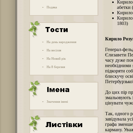
Кирило 
-
абетки 
Подяка
Кирило
Кирило 
1803)
Кирило Розу
-
На день народження
Генерал-фель
-
На весілля
Єлизавети Пе
-
На Новий рік
часу дуже пом
необхідними 
-
На 8 березня
підкоряти со
блискучу осві
Петербурзької
До цих пір п
змальовують 
-
Значення імені
цінувати чуж
Так, одного 
завідувала ус
графа зменше
карману. Ува