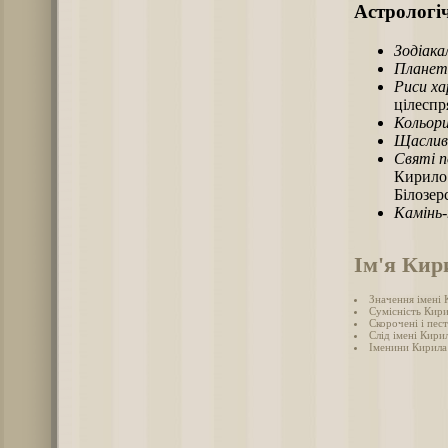
Астрологіч
Зодіака
Планет
Риси х
цілеспр
Кольори
Щаслив
Святі п
Кирило 
Білозер
Камінь
Ім'я Кир
Значення імені
Сумісність Кири
Скорочені і пес
Слід імені Кирил
Іменини Кирила