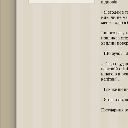
відповів:
- Я згоден з 
них, чи не ма
мене, тоді і 
Іншого разу к
покликав стоя
хвилин повер
- Що було? - 
- Так, госуда
вартовій стін
шпагою в рук
капітан".
- І як же ви
- Я наказав, 
Государиня р