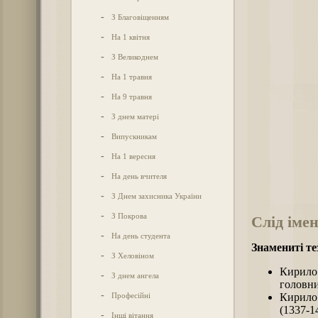
-
З Благовіщенням
-
На 1 квітня
-
З Великоднем
-
На 1 травня
-
На 9 травня
-
З днем матері
-
Випускникам
-
На 1 вересня
-
На день вчителя
-
З Днем захисника України
-
З Покрова
Слід імен
-
На день студента
Знамениті т
-
З Хеловіном
Кирило 
-
З днем ангела
головни
-
Професійні
Кирило 
(1337-1
-
Інші вітання