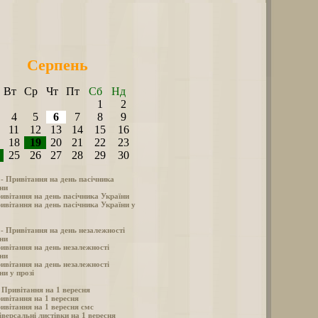
Серпень
Вт
Ср
Чт
Пт
Сб
Нд
1
2
4
5
6
7
8
9
11
12
13
14
15
16
18
19
20
21
22
23
25
26
27
28
29
30
 - Привітання на день пасічника
ни
ивітання на день пасічника України
ивітання на день пасічника України у
 - Привітання на день незалежності
ни
ивітання на день незалежності
ни
ивітання на день незалежності
ни у прозі
- Привітання на 1 вересня
ивітання на 1 вересня
ивітання на 1 вересня смс
іверсальні листівки на 1 вересня