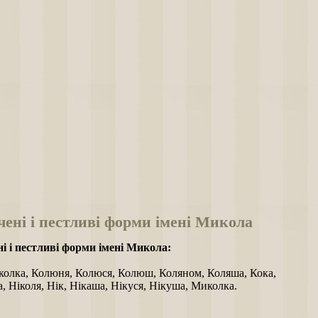
ені і пестливі форми імені Микола
і і пестливі форми імені Микола:
колка, Колюня, Колюся, Колюш, Коляном, Коляша, Кока,
 Ніколя, Нік, Нікаша, Нікуся, Нікуша, Миколка.