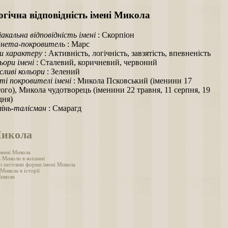
гічна відповідність імені Микола
іакальна відповідність імені
: Скорпіон
нета-покровитель
: Марс
и характеру
: Активність, логічність, завзятість, впевненість
ьори імені
: Сталевий, коричневий, червоний
ливі кольори
: Зелений
ті покровителі імені
: Микола Псковський (іменини 17
ого), Микола чудотворець (іменини 22 травня, 11 серпня, 19
дня)
інь-талісман
: Смарагд
Микола
імені Микола
ь Миколи в коханні
 і пестливі форми імені Микола
 Микола в історії
Миколи