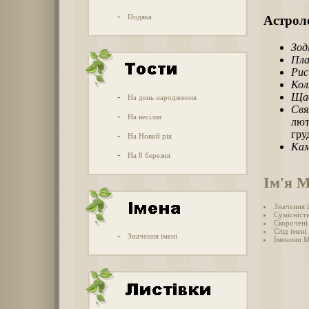
-
Подяка
Астроло
Зод
Пла
Рис
Кол
Щас
-
На день народження
Свя
-
На весілля
лют
гру
-
На Новий рік
Кам
-
На 8 березня
Ім'я 
Значення 
Сумісніст
Скорочені
Слід імені
-
Значення імені
Іменини 