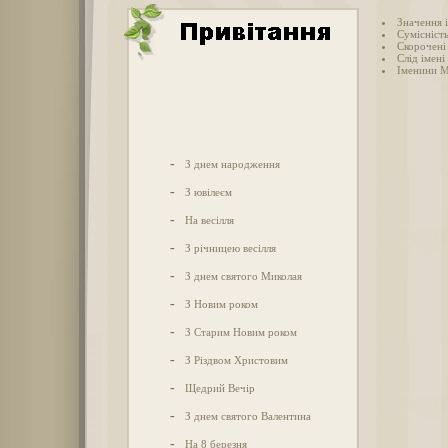
Значення 
Сумісніст
Скорочені
Слід імені
Іменини 
-
З днем народження
-
З ювілеєм
-
На весілля
-
З річницею весілля
-
З днем святого Миколая
-
З Новим роком
-
З Старим Новим роком
-
З Різдвом Христовим
-
Щедрий Вечір
-
З днем святого Валентина
-
На 8 березня