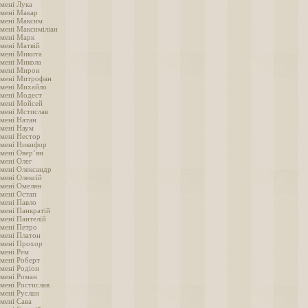
імені Лука
імені Макар
імені Максим
імені Максиміліан
імені Марк
імені Матвій
імені Микита
імені Микола
імені Мирон
імені Митрофан
імені Михайло
імені Модест
імені Мойсей
імені Мстислав
імені Натан
імені Наум
імені Нестор
імені Никифор
імені Овер’ян
імені Олег
імені Олександр
мені Олексій
імені Омелян
імені Остап
імені Павло
імені Панкратій
імені Пантелій
імені Петро
імені Платон
імені Прохор
імені Рем
імені Роберт
імені Родіон
імені Роман
імені Ростислав
імені Руслан
імені Сава