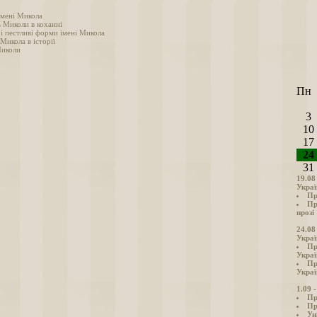
імені Микола
ь Миколи в коханні
 і пестливі форми імені Микола
 Микола в історії
Миколи
Пн
3
10
17
24
31
19.08
Украї
Пр
Пр
прозі
24.08
Украї
Пр
Украї
Пр
Украї
1.09 
Пр
Пр
Ун