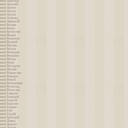
імені Арнольд
імені Арсеній
імені Артем
імені Артур
імені Архип
імені Аскольд
імені Афанасій
імені Богдан
імені Борис
мені Броніслав
імені Вадим
імені Валентин
мені Валерій
імені Варлам
імені Василь
імені Венедикт
мені Веніамін
мені Віктор
мені Вілен
мені Віссаріон
мені Віталій
імені Владислав
імені Владлен
мені Власій
імені Володимир
імені Всеволод
мені В'ячеслав
імені Гаврило
мені Геннадій
мені Георгій
імені Герасим
імені Герман
мені Гліб
мені Гордій
імені Григорій
імені Давид
імені Данило
імені Дем'ян