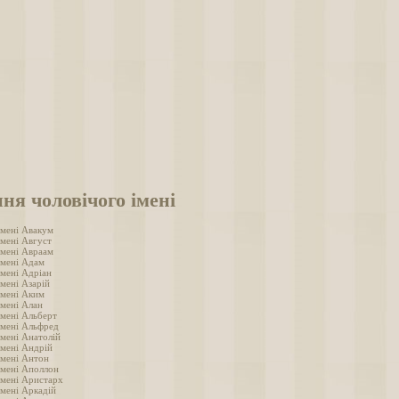
ня чоловічого імені
імені Авакум
імені Август
імені Авраам
імені Адам
імені Адріан
мені Азарій
імені Аким
імені Алан
імені Альберт
імені Альфред
імені Анатолій
імені Андрій
імені Антон
імені Аполлон
імені Аристарх
імені Аркадій