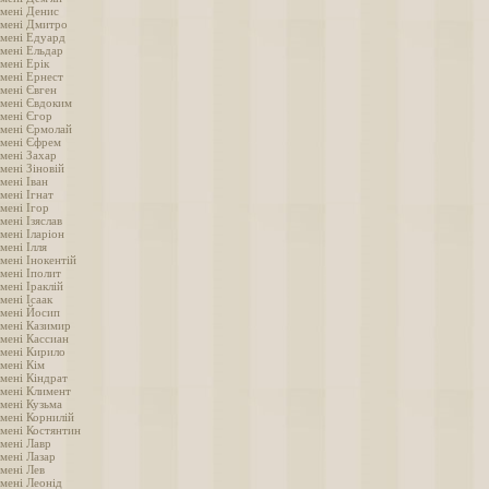
імені Денис
імені Дмитро
імені Едуард
імені Ельдар
мені Ерік
імені Ернест
імені Євген
імені Євдоким
імені Єгор
імені Єрмолай
імені Єфрем
імені Захар
мені Зіновій
мені Іван
мені Ігнат
мені Ігор
мені Ізяслав
мені Іларіон
мені Ілля
мені Інокентій
мені Іполит
мені Іраклій
мені Ісаак
імені Йосип
імені Казимир
імені Кассиан
імені Кирило
імені Кім
імені Кіндрат
імені Климент
імені Кузьма
імені Корнилій
імені Костянтин
імені Лавр
мені Лазар
імені Лев
імені Леонід