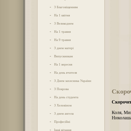
-
З Благовіщенням
-
На 1 квітня
-
З Великоднем
-
На 1 травня
-
На 9 травня
-
З днем матері
-
Випускникам
-
На 1 вересня
-
На день вчителя
-
З Днем захисника України
-
З Покрова
Скороч
-
На день студента
Скорочен
-
З Хеловіном
Коля, Ми
-
З днем ангела
Николаша,
-
Професійні
-
Інші вітання