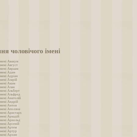
ня чоловічого імені
імені Авакум
імені Август
імені Авраам
імені Адам
імені Адріан
мені Азарій
імені Аким
імені Алан
імені Альберт
імені Альфред
імені Анатолій
імені Андрій
імені Антон
імені Аполлон
імені Аристарх
імені Аркадій
імені Арнольд
імені Арсеній
імені Артем
імені Артур
імені Архип