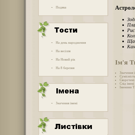
Астроло
-
Подяка
Зод
Пла
Рис
Кол
Щас
-
На день народження
Кам
-
На весілля
-
На Новий рік
Ім'я 
-
На 8 березня
Значення 
Сумісніст
Скорочені
Слід імені
Іменини 
-
Значення імені