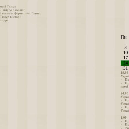
імені Тимур
ь Тимура в коханні
 і пестливі форми імені Тимур
 Тимур в історії
Тимура
Пн
3
10
17
24
31
19.08
Украї
Пр
Пр
прозі
24.08
Украї
Пр
Украї
Пр
Украї
1.09 
Пр
Пр
Ун