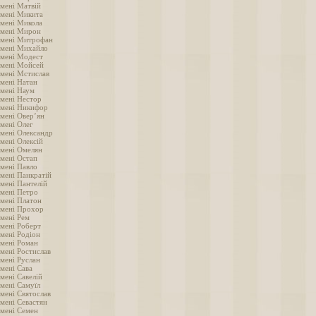
імені Матвій
імені Микита
імені Микола
імені Мирон
імені Митрофан
імені Михайло
імені Модест
імені Мойсей
імені Мстислав
імені Натан
імені Наум
імені Нестор
імені Никифор
імені Овер’ян
імені Олег
імені Олександр
мені Олексій
імені Омелян
імені Остап
імені Павло
імені Панкратій
імені Пантелій
імені Петро
імені Платон
імені Прохор
імені Рем
імені Роберт
імені Родіон
імені Роман
імені Ростислав
імені Руслан
імені Сава
мені Савелій
імені Самуїл
імені Святослав
імені Севастян
імені Семен