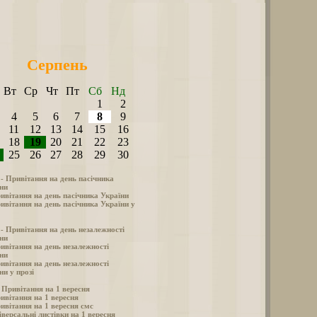
Серпень
Вт
Ср
Чт
Пт
Сб
Нд
1
2
4
5
6
7
8
9
11
12
13
14
15
16
18
19
20
21
22
23
25
26
27
28
29
30
 - Привітання на день пасічника
ни
ивітання на день пасічника України
ивітання на день пасічника України у
 - Привітання на день незалежності
ни
ивітання на день незалежності
ни
ивітання на день незалежності
ни у прозі
- Привітання на 1 вересня
ивітання на 1 вересня
ивітання на 1 вересня смс
іверсальні листівки на 1 вересня