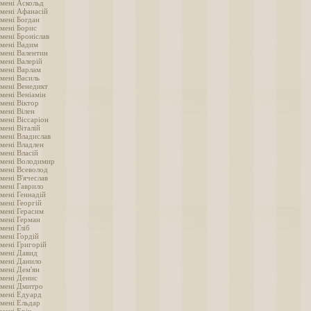
імені Аскольд
імені Афанасій
імені Богдан
імені Борис
мені Броніслав
імені Вадим
імені Валентин
мені Валерій
імені Варлам
імені Василь
імені Венедикт
мені Веніамін
мені Віктор
мені Вілен
мені Віссаріон
мені Віталій
імені Владислав
імені Владлен
мені Власій
імені Володимир
імені Всеволод
мені В'ячеслав
імені Гаврило
мені Геннадій
мені Георгій
імені Герасим
імені Герман
мені Гліб
мені Гордій
імені Григорій
імені Давид
імені Данило
імені Дем'ян
імені Денис
імені Дмитро
імені Едуард
імені Ельдар