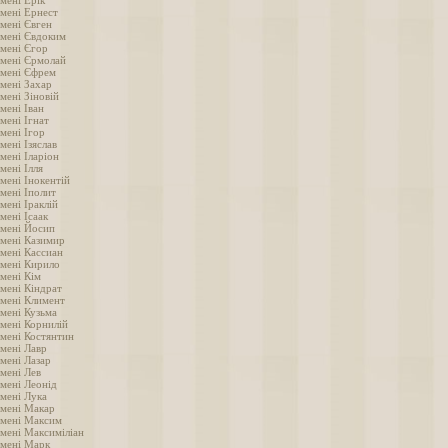
мені Ерік
імені Ернест
імені Євген
імені Євдоким
імені Єгор
імені Єрмолай
імені Єфрем
імені Захар
мені Зіновій
мені Іван
мені Ігнат
мені Ігор
мені Ізяслав
мені Іларіон
мені Ілля
мені Інокентій
мені Іполит
мені Іраклій
мені Ісаак
імені Йосип
імені Казимир
імені Кассиан
імені Кирило
імені Кім
імені Кіндрат
імені Климент
імені Кузьма
імені Корнилій
імені Костянтин
імені Лавр
мені Лазар
імені Лев
імені Леонід
імені Лука
імені Макар
імені Максим
імені Максиміліан
імені Марк