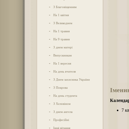
-
З Благовіщенням
-
На 1 квітня
-
З Великоднем
-
На 1 травня
-
На 9 травня
-
З днем матері
-
Випускникам
-
На 1 вересня
-
На день вчителя
-
З Днем захисника України
-
З Покрова
Імени
-
На день студента
Календар
-
З Хеловіном
7 к
-
З днем ангела
-
Професійні
-
Інші вітання