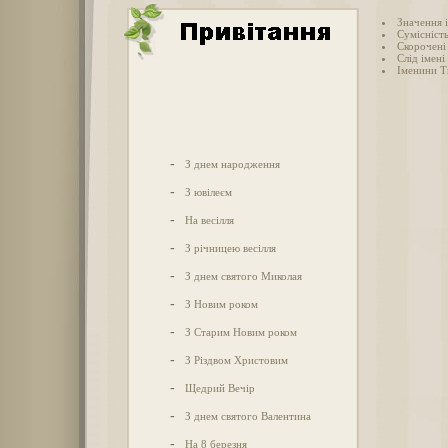
Значення 
Сумісніст
Скорочені
Слід імені
Іменини 
-
З днем народження
-
З ювілеєм
-
На весілля
-
З річницею весілля
-
З днем святого Миколая
-
З Новим роком
-
З Старим Новим роком
-
З Різдвом Христовим
-
Щедрий Вечір
-
З днем святого Валентина
-
На 8 березня