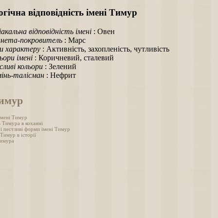
гічна відповідність імені Тимур
іакальна відповідність імені
: Овен
нета-покровитель
: Марс
и характеру
: Активність, захопленість, чутливість
ьори імені
: Коричневий, сталевий
ливі кольори
: Зелений
інь-талісман
: Нефрит
Тимур
імені Тимур
ь Тимура в коханні
 і пестливі форми імені Тимур
 Тимур в історії
Тимура