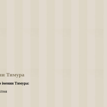
ни Тимура
 іменин Тимура:
вітня