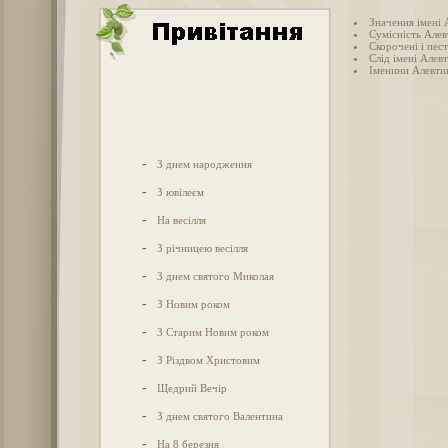
Значення імені 
Сумісність Алев
Скорочені і пес
Слід імені Алевт
Іменини Алевти
-
З днем народження
-
З ювілеєм
-
На весілля
-
З річницею весілля
-
З днем святого Миколая
-
З Новим роком
-
З Старим Новим роком
-
З Різдвом Христовим
-
Щедрий Вечір
-
З днем святого Валентина
-
На 8 березня