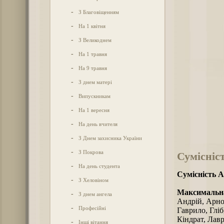
-
З Благовіщенням
-
На 1 квітня
-
З Великоднем
-
На 1 травня
-
На 9 травня
-
З днем матері
-
Випускникам
-
На 1 вересня
-
На день вчителя
-
З Днем захисника України
-
З Покрова
Сумісніс
-
На день студента
Сумісність А
-
З Хеловіном
Максимальна
-
З днем ангела
Андрій, Арнол
-
Професійні
Гаврило, Гліб
Кіндрат, Лавр
-
Інші вітання