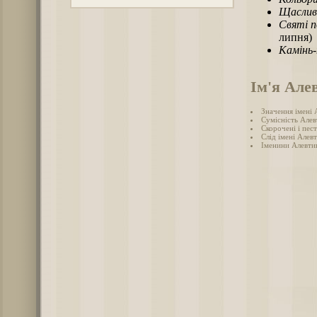
Щаслив
Святі п
липня)
Камінь
Ім'я Але
Значення імені 
Сумісність Алев
Скорочені і пес
Слід імені Алевт
Іменини Алевти