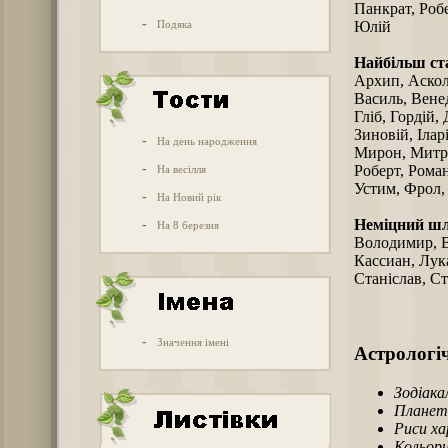
Панкрат, Робе
-
Подяка
Юлій
Найбільш ст
Архип, Аскол
Василь, Венед
Гліб, Гордій
Зиновій, Ілар
-
На день народження
Мирон, Митро
-
Роберт, Роман
На весілля
Устим, Фрол,
-
На Новий рік
Неміцний ш
-
На 8 березня
Володимир, Вл
Кассиан, Лука
Станіслав, С
-
Значення імені
Астрологіч
Зодіака
Планет
Риси х
Кольори