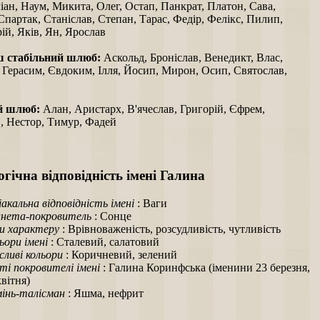
ан, Наум, Микита, Олег, Остап, Панкрат, Платон, Сава,
Спартак, Станіслав, Степан, Тарас, Федір, Фелікс, Пилип,
ій, Яків, Ян, Ярослав
ш стабільний шлюб:
Аскольд, Броніслав, Венедикт, Влас,
 Герасим, Євдоким, Ілля, Йосип, Мирон, Осип, Святослав,
й шлюб:
Алан, Аристарх, В'ячеслав, Григорій, Єфрем,
, Нестор, Тимур, Фадей
гічна відповідність імені Галина
іакальна відповідність імені
: Ваги
нета-покровитель
: Сонце
и характеру
: Врівноваженість, розсудливість, чутливість
ьори імені
: Сталевий, салатовий
ливі кольори
: Коричневий, зелений
ті покровителі імені
: Галина Коринфська (іменини 23 березня,
квітня)
інь-талісман
: Яшма, нефрит