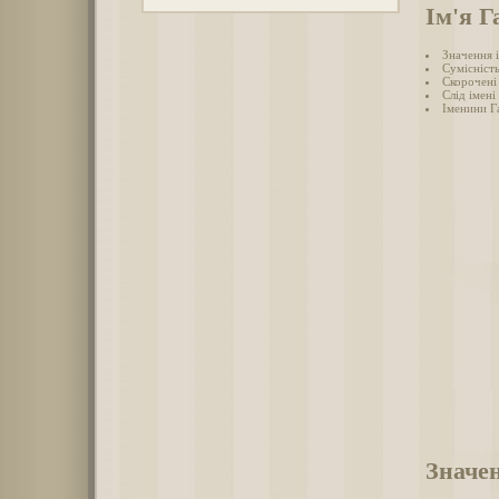
Ім'я Г
Значення 
Сумісність
Скорочені 
Слід імені
Іменини Г
Значен