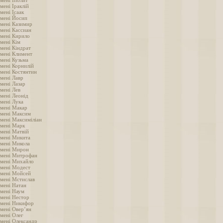
мені Іполит
мені Іраклій
мені Ісаак
імені Йосип
імені Казимир
імені Кассиан
імені Кирило
імені Кім
імені Кіндрат
імені Климент
імені Кузьма
імені Корнилій
імені Костянтин
імені Лавр
мені Лазар
імені Лев
імені Леонід
імені Лука
імені Макар
імені Максим
імені Максиміліан
імені Марк
імені Матвій
імені Микита
імені Микола
імені Мирон
імені Митрофан
імені Михайло
імені Модест
імені Мойсей
імені Мстислав
імені Натан
імені Наум
імені Нестор
імені Никифор
імені Овер’ян
імені Олег
імені Олександр