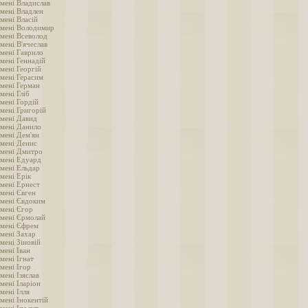
імені Владислав
імені Владлен
мені Власій
імені Володимир
імені Всеволод
мені В'ячеслав
імені Гаврило
мені Геннадій
мені Георгій
імені Герасим
імені Герман
мені Гліб
мені Гордій
імені Григорій
імені Давид
імені Данило
імені Дем'ян
імені Денис
імені Дмитро
імені Едуард
імені Ельдар
мені Ерік
імені Ернест
імені Євген
імені Євдоким
імені Єгор
імені Єрмолай
імені Єфрем
імені Захар
мені Зіновій
мені Іван
мені Ігнат
мені Ігор
мені Ізяслав
мені Іларіон
мені Ілля
мені Інокентій