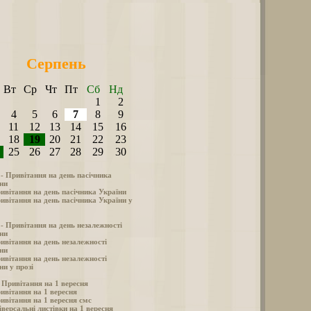
Серпень
Вт
Ср
Чт
Пт
Сб
Нд
1
2
4
5
6
7
8
9
11
12
13
14
15
16
18
19
20
21
22
23
25
26
27
28
29
30
 - Привітання на день пасічника
ни
ивітання на день пасічника України
ивітання на день пасічника України у
 - Привітання на день незалежності
ни
ивітання на день незалежності
ни
ивітання на день незалежності
ни у прозі
- Привітання на 1 вересня
ивітання на 1 вересня
ивітання на 1 вересня смс
іверсальні листівки на 1 вересня