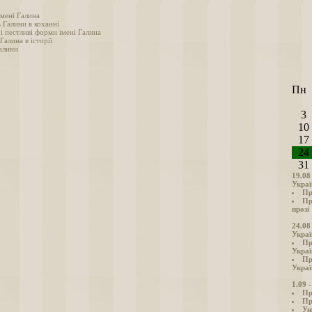
імені Галина
 Галини в коханні
і пестливі форми імені Галина
 Галина в історії
алини
Пн
3
10
17
24
31
19.08
Украї
Пр
Пр
прозі
24.08
Украї
Пр
Украї
Пр
Украї
1.09 
Пр
Пр
Ун