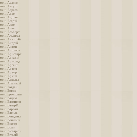
імені Авакум
імені Август
імені Авраам
імені Адам
імені Адріан
мені Азарій
імені Аким
імені Алан
імені Альберт
імені Альфред
імені Анатолій
імені Андрій
імені Антон
імені Аполлон
імені Аристарх
імені Аркадій
імені Арнольд
імені Арсеній
імені Артем
імені Артур
імені Архип
імені Аскольд
імені Афанасій
імені Богдан
імені Борис
мені Броніслав
імені Вадим
імені Валентин
мені Валерій
імені Варлам
імені Василь
імені Венедикт
мені Веніамін
мені Віктор
мені Вілен
мені Віссаріон
мені Віталій