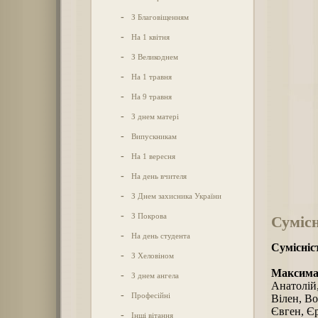
-
З Благовіщенням
-
На 1 квітня
-
З Великоднем
-
На 1 травня
-
На 9 травня
-
З днем матері
-
Випускникам
-
На 1 вересня
-
На день вчителя
-
З Днем захисника України
-
З Покрова
Сумісн
-
На день студента
Сумісніс
-
З Хеловіном
Максимал
-
З днем ангела
Анатолій
-
Професійні
Вілен, Во
Євген, Єр
-
Інші вітання