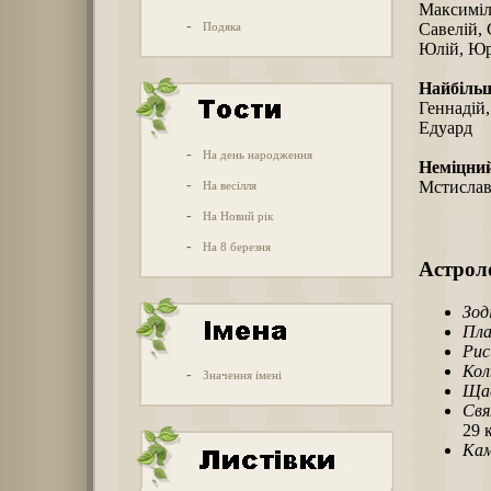
Максимілі
-
Подяка
Савелій, 
Юлій, Юр
Найбіль
Геннадій,
Едуард
-
На день народження
Неміцни
-
Мстислав
На весілля
-
На Новий рік
-
На 8 березня
Астроло
Зод
Пла
Рис
Кол
-
Значення імені
Щас
Свя
29 
Кам