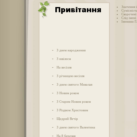
Значення 
Сумісність
Скорочені 
Слід імені
Іменини Г
-
З днем народження
-
З ювілеєм
-
На весілля
-
З річницею весілля
-
З днем святого Миколая
-
З Новим роком
-
З Старим Новим роком
-
З Різдвом Христовим
-
Щедрий Вечір
-
З днем святого Валентина
-
На 8 березня