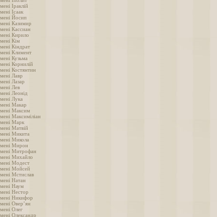
мені Іполит
мені Іраклій
мені Ісаак
імені Йосип
імені Казимир
імені Кассиан
імені Кирило
імені Кім
імені Кіндрат
імені Климент
імені Кузьма
імені Корнилій
імені Костянтин
імені Лавр
мені Лазар
імені Лев
імені Леонід
імені Лука
імені Макар
імені Максим
імені Максиміліан
імені Марк
імені Матвій
імені Микита
імені Микола
імені Мирон
імені Митрофан
імені Михайло
імені Модест
імені Мойсей
імені Мстислав
імені Натан
імені Наум
імені Нестор
імені Никифор
імені Овер’ян
імені Олег
імені Олександр