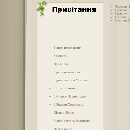
Значення 
Сумісність
Скорочені 
Слід імені
Іменини О
-
З днем народження
-
З ювілеєм
-
На весілля
-
З річницею весілля
-
З днем святого Миколая
-
З Новим роком
-
З Старим Новим роком
-
З Різдвом Христовим
-
Щедрий Вечір
-
З днем святого Валентина
-
На 8 березня