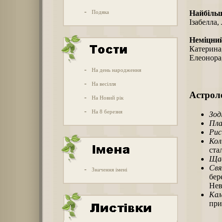
-
Подяка
Найбіль
Ізабелла,
Неміцни
Катерина,
Елеонора
-
На день народження
-
На весілля
Астроло
-
На Новий рік
-
На 8 березня
Зод
Пла
Рис
Кол
ста
Щас
Свя
-
Значення імені
бер
Нев
Кам
при