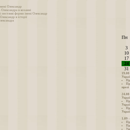
імені Олександр
 Олександра в коханні
і пестливі форми імені Олександр
 Олександр в історії
лександра
Пн
3
10
17
24
31
19.08
Украї
Пр
Пр
прозі
24.08
Украї
Пр
Украї
Пр
Украї
1.09 
Пр
Пр
Ун