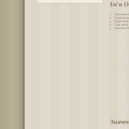
Ім'я 
Значення 
Сумісність
Скорочені 
Слід імені
Іменини О
Значен