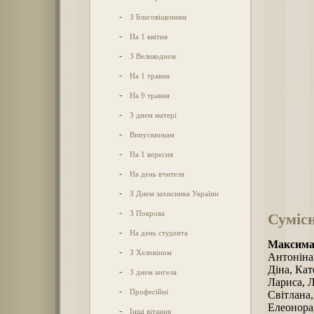
-
З Благовіщенням
-
На 1 квітня
-
З Великоднем
-
На 1 травня
-
На 9 травня
-
З днем матері
-
Випускникам
-
На 1 вересня
-
На день вчителя
-
З Днем захисника України
-
З Покрова
Сумісн
-
На день студента
Максимал
-
З Хеловіном
Антоніна,
Діна, Кат
-
З днем ангела
Лариса, Л
-
Професійні
Світлана,
Елеонора,
-
Інші вітання