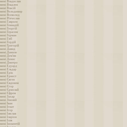
імені Владислав
імені Владлен
мені Власій
імені Володимир
імені Всеволод
мені В'ячеслав
імені Гаврило
мені Геннадій
мені Георгій
імені Герасим
імені Герман
мені Гліб
мені Гордій
імені Григорій
імені Давид
імені Данило
імені Дем'ян
імені Денис
імені Дмитро
імені Едуард
імені Ельдар
мені Ерік
імені Ернест
імені Євген
імені Євдоким
імені Єгор
імені Єрмолай
імені Єфрем
імені Захар
мені Зіновій
мені Іван
мені Ігнат
мені Ігор
мені Ізяслав
мені Іларіон
мені Ілля
мені Інокентій