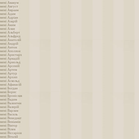
імені Авакум
імені Август
імені Авраам
імені Адам
імені Адріан
мені Азарій
імені Аким
імені Алан
імені Альберт
імені Альфред
імені Анатолій
імені Андрій
імені Антон
імені Аполлон
імені Аристарх
імені Аркадій
імені Арнольд
імені Арсеній
імені Артем
імені Артур
імені Архип
імені Аскольд
імені Афанасій
імені Богдан
імені Борис
мені Броніслав
імені Вадим
імені Валентин
мені Валерій
імені Варлам
імені Василь
імені Венедикт
мені Веніамін
мені Віктор
мені Вілен
мені Віссаріон
мені Віталій