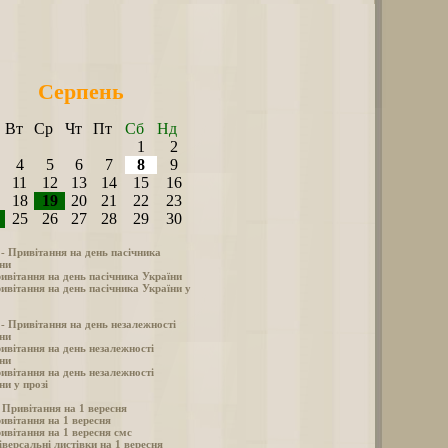
Серпень
Вт
Ср
Чт
Пт
Сб
Нд
1
2
4
5
6
7
8
9
11
12
13
14
15
16
18
19
20
21
22
23
25
26
27
28
29
30
 - Привітання на день пасічника
ни
ивітання на день пасічника України
ивітання на день пасічника України у
 - Привітання на день незалежності
ни
ивітання на день незалежності
ни
ивітання на день незалежності
ни у прозі
- Привітання на 1 вересня
ивітання на 1 вересня
ивітання на 1 вересня смс
іверсальні листівки на 1 вересня