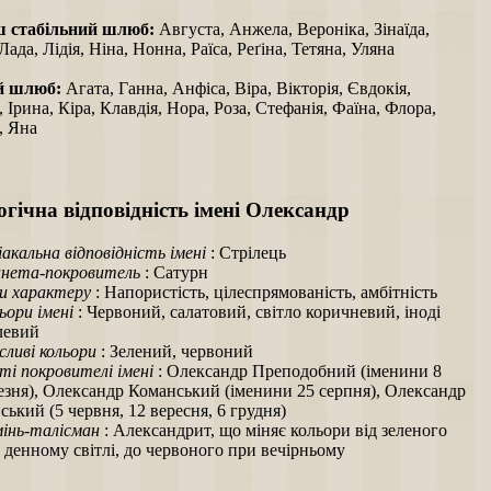
ш стабільний шлюб:
Августа, Анжела, Вероніка, Зінаїда,
 Лада, Лідія, Ніна, Нонна, Раїса, Реґіна, Тетяна, Уляна
й шлюб:
Агата, Ганна, Анфіса, Віра, Вікторія, Євдокія,
 Ірина, Кіра, Клавдія, Нора, Роза, Стефанія, Фаїна, Флора,
, Яна
гічна відповідність імені Олександр
іакальна відповідність імені
: Стрілець
нета-покровитель
: Сатурн
и характеру
: Напористість, цілеспрямованість, амбітність
ьори імені
: Червоний, салатовий, світло коричневий, іноді
левий
ливі кольори
: Зелений, червоний
ті покровителі імені
: Олександр Преподобний (іменини 8
езня), Олександр Команський (іменини 25 серпня), Олександр
ський (5 червня, 12 вересня, 6 грудня)
інь-талісман
: Александрит, що міняє кольори від зеленого
 денному світлі, до червоного при вечірньому